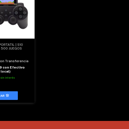
RTATIL | S10
 500 JUEGOS
con Transferencia
99
con
Efectivo
 local)
sin interés
RAR