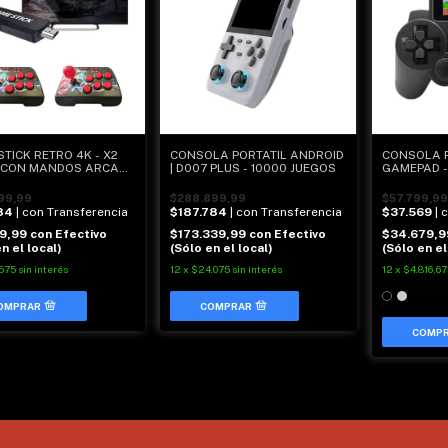
TICK RETRO 4K - X2
CONSOLA PORTATIL ANDROID
CONSOLA PO
 CON MANDOS ARCADE
| D007 PLUS - 10000 JUEGOS
GAMEPAD -
 JUEGOS
99,99
$288.899,99
$57.799,99
84
| con Transferencia
$187.784
| con Transferencia
$37.569
| 
39,99
con
Efectivo
$173.339,99
con
Efectivo
$34.679,
n el local)
(Sólo en el local)
(Sólo en el
.575
sin interés
12
x
$24.075
sin interés
12
x
$4.816,67
COMP