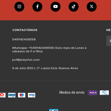
CONTACTÁNOS
NE
5491142408568
Whatsapp: +5491142408568 (Solo mjes de Lunes a
sábados de 11 a 19hs)
pxf@playxfun.com
9 de Julio 1250 L.17 - Lanús Este, Buenos AIres
Medios de envío