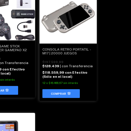
GAME STICK
CONSOLA RETRO PORTATIL -
ER GAMEPAD X2
M17 | 20000 JUEGOS
9
$197.599,99
con Transferencia
$128.439
| con Transferencia
99
con
Efectivo
$118.559,99
con
Efectivo
 local)
(Sólo en el local)
sin interés
12
x
$16.466,67
sin interés