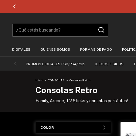
DIGITALES
QUIENES SOMOS
FORMAS DE PAGO
POLÍTI
PROMOS DIGITALES PS3/PS4/PS5
JUEGOS FISICOS
T
Inicio
>
CONSOLAS
>
Consolas Retro
Consolas Retro
Family, Arcade, TV Sticks y consolas portátiles!
COLOR