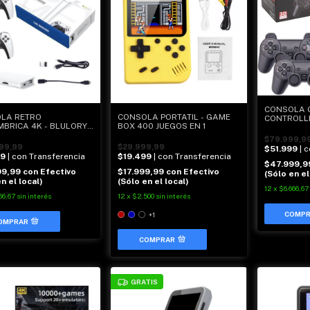
CONSOLA 
LA RETRO
CONSOLA PORTATIL - GAME
CONTROLL
MBRICA 4K - BLULORY
BOX 400 JUEGOS EN 1
TICK M15 | 20000
$79.999,9
S
99,99
$29.999,99
$51.999
| 
99
| con Transferencia
$19.499
| con Transferencia
$47.999,
99,99
con
Efectivo
$17.999,99
con
Efectivo
(Sólo en el
n el local)
(Sólo en el local)
12
x
$6.666,67
66,67
sin interés
12
x
$2.500
sin interés
+1
COMPRAR
GRATIS