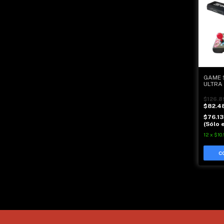
GAME S
ULTRA
| 9800
$126.8
$82.4
$76.1
(Sólo e
12
x
$10