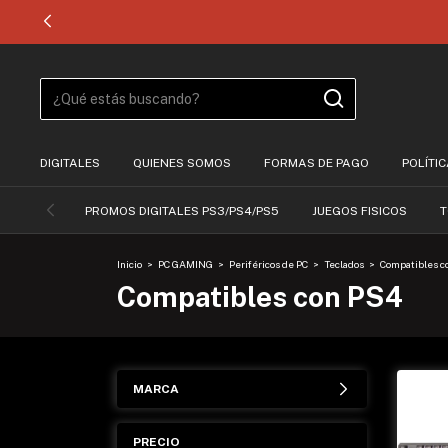
DIGITALES
QUIENES SOMOS
FORMAS DE PAGO
POLÍTI
PROMOS DIGITALES PS3/PS4/PS5
JUEGOS FISICOS
T
Inicio
>
PC GAMING
>
Periféricos de PC
>
Teclados
>
Compatibles c
Compatibles con PS4
MARCA
PRECIO