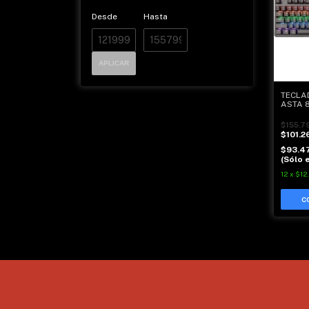
Desde
Hasta
APLICAR
TECLA
ASTA 8
$155.7
$101.2
$93.4
(Sólo e
12
x
$12