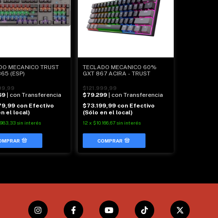
DO MECANICO TRUST
TECLADO MECANICO 60%
65 (ESP)
GXT 867 ACIRA - TRUST
99,99
$121.999,99
69
| con Transferencia
$79.299
| con Transferencia
79,99
con
Efectivo
$73.199,99
con
Efectivo
n el local)
(Sólo en el local)
.983,33
sin interés
12
x
$10.166,67
sin interés