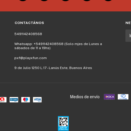
CONTACTÁNOS
NE
5491142408568
Whatsapp: +5491142408568 (Solo mjes de Lunes a
sábados de 11 a 19hs)
pxf@playxfun.com
9 de Julio 1250 L.17 - Lanús Este, Buenos AIres
Medios de envío