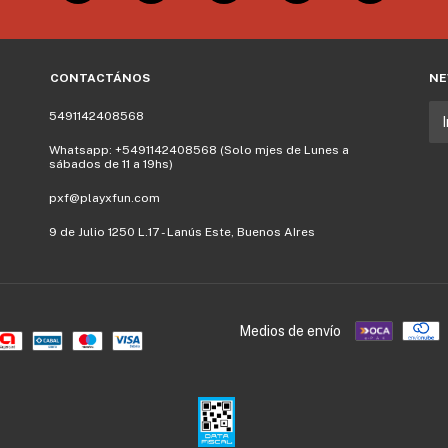
CONTACTÁNOS
NE
5491142408568
Whatsapp: +5491142408568 (Solo mjes de Lunes a
sábados de 11 a 19hs)
pxf@playxfun.com
9 de Julio 1250 L.17 - Lanús Este, Buenos AIres
Medios de envío