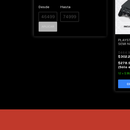
Desde
Hasta
APLICAR
PLAYST
SEMI 
$464.
$302.
$278.
(Sólo e
12
x
$38