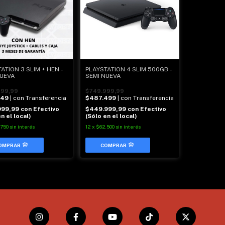
ATION 3 SLIM + HEN -
PLAYSTATION 4 SLIM 500GB -
NUEVA
SEMI NUEVA
999,99
$749.999,99
249
| con Transferencia
$487.499
| con Transferencia
999,99
con
Efectivo
$449.999,99
con
Efectivo
n el local)
(Sólo en el local)
.750
sin interés
12
x
$62.500
sin interés