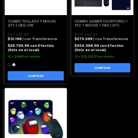
COMBO TECLADO Y MOUSE
COMBO GAMER ESCRITORIO +
GTC | CBG-018
TEC + MOUSE + PAD | GTC
$47.999,99
$423.999,99
$31.199
| con Transferencia
$275.599
| con Transferencia
$28.799,99
con
Efectivo
$254.399,99
con
Efectivo
(Sólo en el local)
(Sólo en el local)
12
x
$4.000
sin interés
12
x
$35.333,33
sin interés
COMPRAR