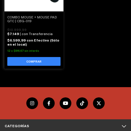
COMBO MOUSE + MOUSE PAD
GTC | CBG-019
$10.999,99
$7.149
| con Transferencia
$6.599,99
con
Efectivo (Sólo
en el local)
12
x
$916,67
sin interés
COMPRAR
CATEGORÍAS