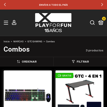
ENVÍOS A TODO EL PAÍS
0
Inicio
>
MARCAS
>
GTC GAMING
>
Combos
Combos
3 productos
ORDENAR
FILTRAR
GRATIS