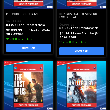
PES 2016 - PS3 DIGITAL
DRAGON BALL XENOVERSE -
PS3 DIGITAL
$6.499,99
$4.224
| con Transferencia
$6.999,99
$4.549
| con Transferencia
$3.899,99
con
Efectivo (Sólo
$4.199,99
con
Efectivo (Sólo
en el local)
en el local)
12
x
$541,67
sin interés
12
x
$583,33
sin interés