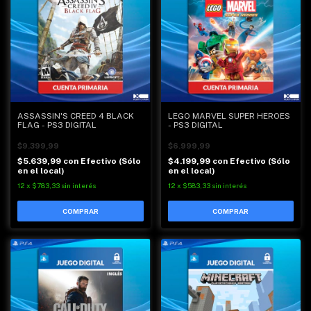
ASSASSIN'S CREED 4 BLACK
LEGO MARVEL SUPER HEROES
FLAG - PS3 DIGITAL
- PS3 DIGITAL
$9.399,99
$6.999,99
$5.639,99
con
Efectivo (Sólo
$4.199,99
con
Efectivo (Sólo
en el local)
en el local)
12
x
$783,33
sin interés
12
x
$583,33
sin interés