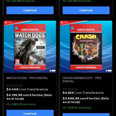
12
x
$12.650
sin interés
12
x
$12.500
sin interés
WATCH DOGS - PS3 DIGITAL
CRASH BANDICOOT - PS3
DIGITAL
$6.999,99
$4.549
| con Transferencia
$6.499,99
$4.224
| con Transferencia
$4.199,99
con
Efectivo (Sólo
$3.899,99
con
Efectivo (Sólo
en el local)
en el local)
12
x
$583,33
sin interés
12
x
$541,67
sin interés