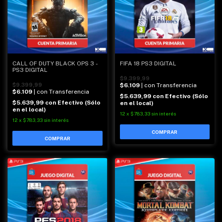
CALL OF DUTY BLACK OPS 3 -
FIFA 18 PS3 DIGITAL
PS3 DIGITAL
$9.399,99
$9.399,99
$6.109
| con Transferencia
$6.109
| con Transferencia
$5.639,99
con
Efectivo (Sólo
$5.639,99
con
Efectivo (Sólo
en el local)
en el local)
12
x
$783,33
sin interés
12
x
$783,33
sin interés