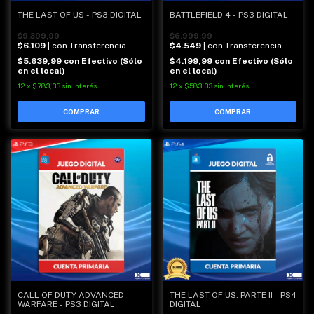
THE LAST OF US - PS3 DIGITAL
BATTLEFIELD 4 - PS3 DIGITAL
$9.399,99
$6.999,99
$6.109
| con Transferencia
$4.549
| con Transferencia
$5.639,99
con
Efectivo (Sólo
$4.199,99
con
Efectivo (Sólo
en el local)
en el local)
12
x
$783,33
sin interés
12
x
$583,33
sin interés
CALL OF DUTY ADVANCED
THE LAST OF US: PARTE II - PS4
WARFARE - PS3 DIGITAL
DIGITAL