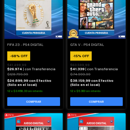
FIFA 23 - PS4 DIGITAL
GTA V - PS4 DIGITAL
-
68
%
OFF
-
15
%
OFF
$41.499,99
$63.599,99
$26.974
| con Transferencia
$41.339
| con Transferencia
$128.799,99
$74.999,99
$24.899,99
con
Efectivo
$38.159,99
con
Efectivo
(Sólo en el local)
(Sólo en el local)
12
x
$3.458,33
sin interés
12
x
$5.300
sin interés