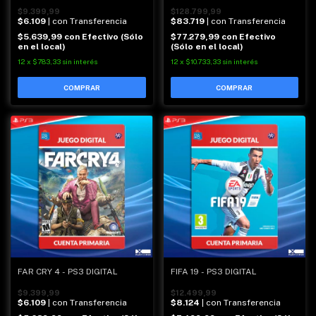
$9.399,99
$128.799,99
$6.109
| con Transferencia
$83.719
| con Transferencia
$5.639,99
con
Efectivo (Sólo
$77.279,99
con
Efectivo
en el local)
(Sólo en el local)
12
x
$783,33
sin interés
12
x
$10.733,33
sin interés
FAR CRY 4 - PS3 DIGITAL
FIFA 19 - PS3 DIGITAL
$9.399,99
$12.499,99
$6.109
| con Transferencia
$8.124
| con Transferencia