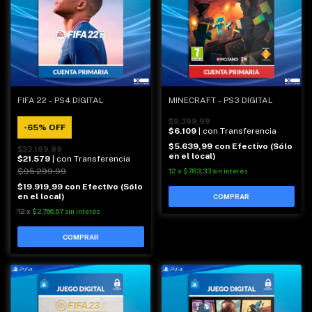
FIFA 22 - PS4 DIGITAL
MINECRAFT - PS3 DIGITAL
$9.399,99
-
65
%
OFF
$6.109
| con Transferencia
$5.639,99
con
Efectivo (Sólo
$33.199,99
en el local)
$21.579
| con Transferencia
$95.299,99
12
x
$783,33
sin interés
$19.919,99
con
Efectivo (Sólo
en el local)
12
x
$2.766,67
sin interés