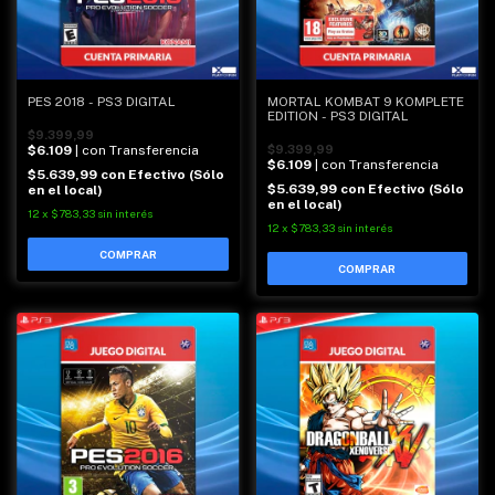
PES 2018 - PS3 DIGITAL
MORTAL KOMBAT 9 KOMPLETE
EDITION - PS3 DIGITAL
$9.399,99
$6.109
| con Transferencia
$9.399,99
$6.109
| con Transferencia
$5.639,99
con
Efectivo (Sólo
$5.639,99
con
Efectivo (Sólo
en el local)
en el local)
12
x
$783,33
sin interés
12
x
$783,33
sin interés