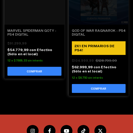
MARVEL SPIDERMAN GOTY -
GOD OF WAR RAGNAROK - PS4
PS4 DIGITAL
DIGITAL
$91.299,99
2X1 EN PRIMARIOS DE
$54.779,99
con
Efectivo
PS4!
(Sólo en el local)
12
x
$7.608,33
sin interés
$128.799,99
$104.999,99
$62.999,99
con
Efectivo
(Sólo en el local)
12
x
$8.750
sin interés