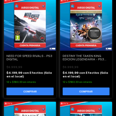
NEED FOR SPEED RIVALS - PS3
DESTINY THE TAKEN KING
DIGITAL
EDICION LEGENDARIA - PS3
DIGITAL
$6.999,99
$6.999,99
$4.199,99
con
Efectivo (Sólo
$4.199,99
con
Efectivo (Sólo
en el local)
en el local)
12
x
$583,33
sin interés
12
x
$583,33
sin interés