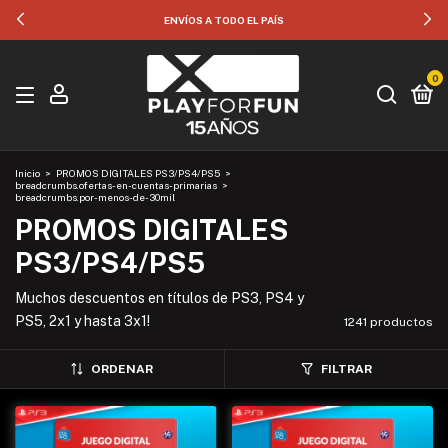
35% OFF POR TRANSFERENCIA
0
Inicio
>
PROMOS DIGITALES PS3/PS4/PS5
>
breadcrumbs.ofertas-en-cuentas-primarias
>
breadcrumbs.por-menos-de-30mil
PROMOS DIGITALES
PS3/PS4/PS5
Muchos descuentos en títulos de PS3, PS4 y
PS5, 2x1 y hasta 3x1!
1241 productos
ORDENAR
FILTRAR