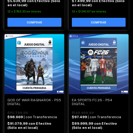
$5.639,99
con
Efectivo (Sólo
$7.499,99
con
Efectivo (Sólo
en el local)
en el local)
12
x
$783,33
sin interés
12
x
$1.041,67
sin interés
GOD OF WAR RAGNAROK - PS5
EA SPORTS FC 26 - PS4
DIGITAL
DIGITAL
$151.799,99
$149.999,99
$98.669
| con Transferencia
$97.499
| con Transferencia
$91.079,99
con
Efectivo
$89.999,99
con
Efectivo
(Sólo en el local)
(Sólo en el local)