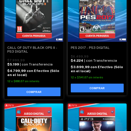
CALL OF DUTY BLACK OPS II -
PES 2017 - PS3 DIGITAL
PS3 DIGITAL
$6.499,99
$7.999,99
$4.224
| con Transferencia
$5.199
| con Transferencia
$3.899,99
con
Efectivo (Sólo
$4.799,99
con
Efectivo (Sólo
en el local)
en el local)
12
x
$541,67
sin interés
12
x
$666,67
sin interés