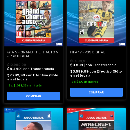
GTA V - GRAND THEFT AUTO V
FIFA 17 - PS3 DIGITAL
- PS3 DIGITAL
$5.999,99
$12.999,99
$3.899
| con Transferencia
$8.449
| con Transferencia
$3.599,99
con
Efectivo (Sólo
$7.799,99
con
Efectivo (Sólo
en el local)
en el local)
12
x
$500
sin interés
12
x
$1.083,33
sin interés