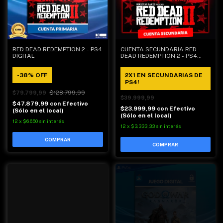
RED DEAD REDEMPTION 2 - PS4
CUENTA SECUNDARIA RED
DIGITAL
DEAD REDEMPTION 2 - PS4
DIGITAL
-
38
%
OFF
2X1 EN SECUNDARIAS DE
PS4!
$128.799,99
$79.799,99
$39.999,99
$47.879,99
con
Efectivo
$23.999,99
con
Efectivo
(Sólo en el local)
(Sólo en el local)
12
x
$6.650
sin interés
12
x
$3.333,33
sin interés