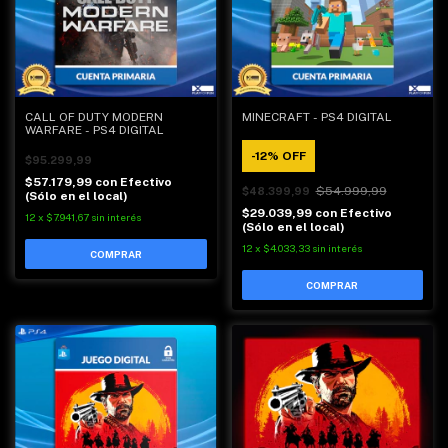
CALL OF DUTY MODERN
MINECRAFT - PS4 DIGITAL
WARFARE - PS4 DIGITAL
-
12
%
OFF
$95.299,99
$57.179,99
con
Efectivo
$54.999,99
$48.399,99
(Sólo en el local)
$29.039,99
con
Efectivo
12
x
$7.941,67
sin interés
(Sólo en el local)
12
x
$4.033,33
sin interés