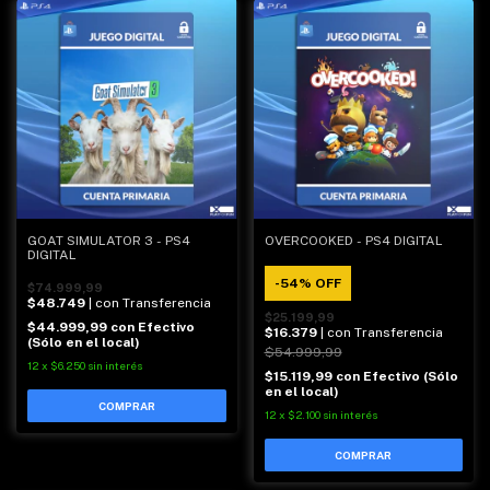
GOAT SIMULATOR 3 - PS4
OVERCOOKED - PS4 DIGITAL
DIGITAL
-
54
%
OFF
$74.999,99
$48.749
| con Transferencia
$25.199,99
$44.999,99
con
Efectivo
$16.379
| con Transferencia
(Sólo en el local)
$54.999,99
12
x
$6.250
sin interés
$15.119,99
con
Efectivo (Sólo
en el local)
12
x
$2.100
sin interés