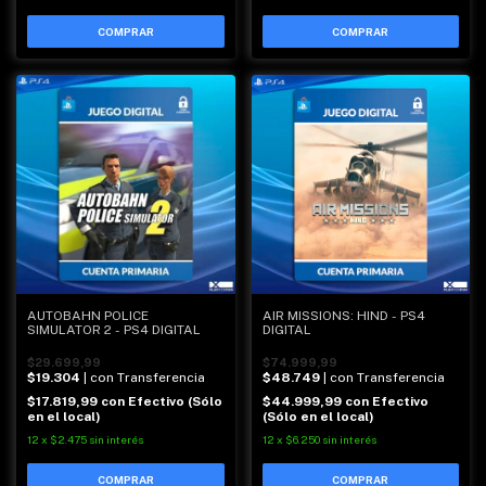
AIR MISSIONS: HIND - PS4
AUTOBAHN POLICE
DIGITAL
SIMULATOR 2 - PS4 DIGITAL
$74.999,99
$29.699,99
$48.749
| con Transferencia
$19.304
| con Transferencia
$44.999,99
con
Efectivo
$17.819,99
con
Efectivo (Sólo
(Sólo en el local)
en el local)
12
x
$6.250
sin interés
12
x
$2.475
sin interés