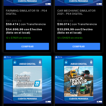
CAR MECHANIC SIMULATOR
FARMING SIMULATOR 19 - PS4
2021 - PS4 DIGITAL
DIGITAL
$55.499,99
$91.499,99
$36.074
| con Transferencia
$59.474
| con Transferencia
$33.299,99
con
Efectivo
$54.899,99
con
Efectivo
(Sólo en el local)
(Sólo en el local)
12
x
$4.625
sin interés
12
x
$7.625
sin interés