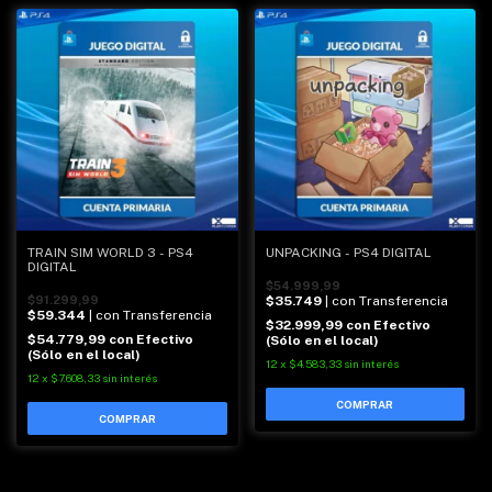
TRAIN SIM WORLD 3 - PS4
UNPACKING - PS4 DIGITAL
DIGITAL
$54.999,99
$91.299,99
$35.749
| con Transferencia
$59.344
| con Transferencia
$32.999,99
con
Efectivo
$54.779,99
con
Efectivo
(Sólo en el local)
(Sólo en el local)
12
x
$4.583,33
sin interés
12
x
$7.608,33
sin interés