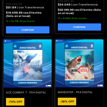
$36.999,99
$32.499,99
$24.049
| con Transferencia
$21.124
| con Transferencia
$22.199,99
con
Efectivo (Sólo
$19.499,99
con
Efectivo
en el local)
(Sólo en el local)
12
x
$3.083,33
sin interés
12
x
$2.708,33
sin interés
MANEATER - PS4 DIGITAL
ACE COMBAT 7 - PS4 DIGITAL
-
32
%
OFF
-
70
%
OFF