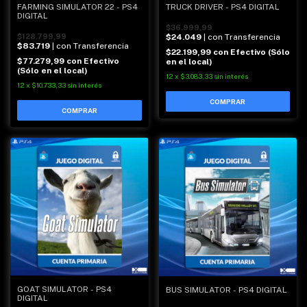
TRUCK DRIVER - PS4 DIGITAL
FARMING SIMULATOR 22 - PS4
DIGITAL
$36.999,99
$24.049
| con Transferencia
$128.799,99
$83.719
| con Transferencia
$22.199,99
con
Efectivo (Sólo
$77.279,99
con
Efectivo
en el local)
(Sólo en el local)
12
x
$3.083,33
sin interés
12
x
$10.733,33
sin interés
GOAT SIMULATOR - PS4
BUS SIMULATOR - PS4 DIGITAL
DIGITAL