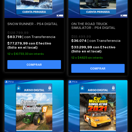
SNOW RUNNER - PS4 DIGITAL
ON THE ROAD TRUCK
SIMULATOR - PS4 DIGITAL
$128.799,99
$83.719
| con Transferencia
$55.499,99
$36.074
| con Transferencia
$77.279,99
con
Efectivo
$33.299,99
con
Efectivo
(Sólo en el local)
(Sólo en el local)
12
x
$10.733,33
sin interés
12
x
$4.625
sin interés