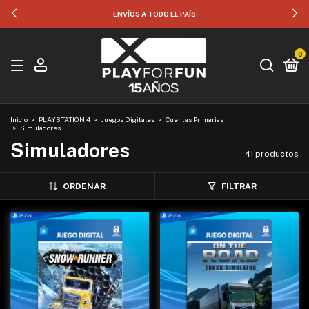
35% OFF POR TRANSFERENCIA
0
Inicio
>
PLAYSTATION 4
>
Juegos Digitales
>
Cuentas Primarias
>
Simuladores
Simuladores
41 productos
ORDENAR
FILTRAR