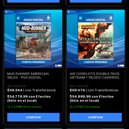
MUD RUNNER AMERICAN
AIR CONFLICTS DOUBLE PACK:
WILDS - PS4 DIGITAL
VIETNAM + PACIFIC CARRIERS -
PS4 DIGITAL
$91.299,99
$91.499,99
$59.344
| con Transferencia
$59.474
| con Transferencia
$54.779,99
con
Efectivo
$54.899,99
con
Efectivo
(Sólo en el local)
(Sólo en el local)
12
x
$7.608,33
sin interés
12
x
$7.625
sin interés