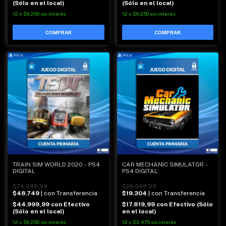
(Sólo en el local)
(Sólo en el local)
12
x
$6.250
sin interés
12
x
$6.250
sin interés
TRAIN SIM WORLD 2020 - PS4
CAR MECHANIC SIMULATOR -
DIGITAL
PS4 DIGITAL
$74.999,99
$29.699,99
$48.749
| con Transferencia
$19.304
| con Transferencia
$44.999,99
con
Efectivo
$17.819,99
con
Efectivo (Sólo
(Sólo en el local)
en el local)
12
x
$6.250
sin interés
12
x
$2.475
sin interés