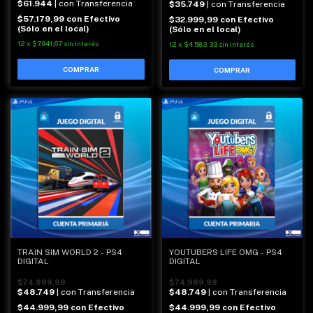
$61.944
| con Transferencia
$35.749
| con Transferencia
$57.179,99
con
Efectivo
$32.999,99
con
Efectivo
(Sólo en el local)
(Sólo en el local)
12
x
$7.941,67
sin interés
12
x
$4.583,33
sin interés
TRAIN SIM WORLD 2 - PS4
YOUTUBERS LIFE OMG - PS4
DIGITAL
DIGITAL
$74.999,99
$74.999,99
$48.749
| con Transferencia
$48.749
| con Transferencia
$44.999,99
con
Efectivo
$44.999,99
con
Efectivo