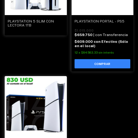
PLAYSTATION 5 SLIM CON
PLAYSTATION PORTAL - PS5
LECTORA 1TB
$1.015.000
$659.750
| con Transferencia
$609.000
con
Efectivo (Sólo
en el local)
12
x
$84.583,33
sin interés