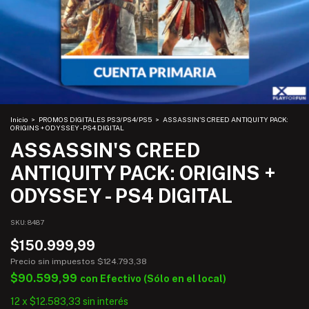
Inicio
>
PROMOS DIGITALES PS3/PS4/PS5
>
ASSASSIN'S CREED ANTIQUITY PACK:
ORIGINS + ODYSSEY - PS4 DIGITAL
ASSASSIN'S CREED
ANTIQUITY PACK: ORIGINS +
ODYSSEY - PS4 DIGITAL
SKU:
8487
$150.999,99
Precio sin impuestos
$124.793,38
$90.599,99
con
Efectivo (Sólo en el local)
12
x
$12.583,33
sin interés