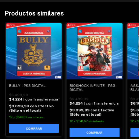
Productos similares
BULLY - PS3 DIGITAL
BIOSHOCK INFINITE - PS3
ASSA
DIGITAL
BLAC
$6.499,99
$4.224
| con Transferencia
$6.499,99
$9.3
$4.224
| con Transferencia
$6.1
$3.899,99
con
Efectivo
$3.899,99
con
Efectivo
$5.
(Sólo en el local)
(Sólo en el local)
(Sól
12
x
$541,67
sin interés
12
x
$541,67
sin interés
12
x
$