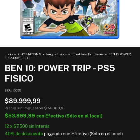
Inicio
>
PLAYSTATION 5
>
Juegos Físicos
>
Infantiles / Familiares
>
BEN 10: POWER
TRIP - PS5 FISICO
BEN 10: POWER TRIP - PS5
FISICO
SKU:
15055
$89.999,99
Precio sin impuestos
$74.380,16
$53.999,99
con
Efectivo (Sólo en el local)
12
x
$7.500
sin interés
40% de descuento
pagando con Efectivo (Sólo en el local)