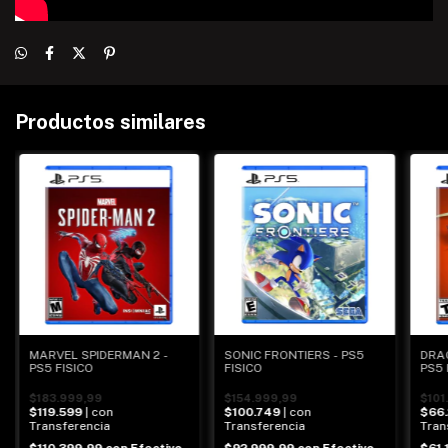
Productos similares
MARVEL SPIDERMAN 2 -
SONIC FRONTIERS - PS5
DRA
PS5 FISICO
FISICO
PS5 
$183.999,99
$154.999,99
$101
$119.599
| con
$100.749
| con
$66
Transferencia
Transferencia
Tran
$110.399,99
con
Efectivo
$92.999,99
con
Efectivo
$61.