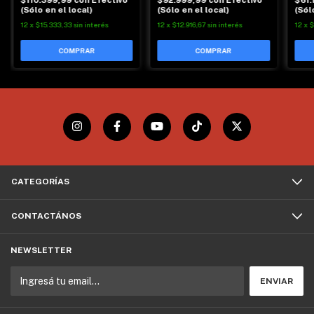
(Sólo en el local)
(Sólo en el local)
(Sól
12
x
$15.333,33
sin interés
12
x
$12.916,67
sin interés
12
x
$
CATEGORÍAS
CONTACTÁNOS
NEWSLETTER