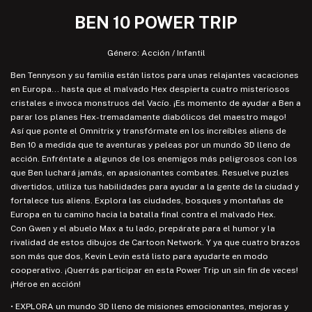
BEN 10 POWER TRIP
Género: Acción / Infantil
Ben Tennyson y su familia están listos para unas relajantes vacaciones
en Europa... hasta que el malvado Hex despierta cuatro misteriosos
cristales e invoca monstruos del Vacío. ¡Es momento de ayudar a Ben a
parar los planes Hex-tremadamente diabólicos del maestro mago!
Así que ponte el Omnitrix y transfórmate en los increíbles aliens de
Ben 10 a medida que te aventuras y peleas por un mundo 3D lleno de
acción. Enfréntate a algunos de los enemigos más peligrosos con los
que Ben luchará jamás, en apasionantes combates. Resuelve puzles
divertidos, utiliza tus habilidades para ayudar a la gente de la ciudad y
fortalece tus aliens. Explora las ciudades, bosques y montañas de
Europa en tu camino hacia la batalla final contra el malvado Hex.
Con Gwen y el abuelo Max a tu lado, prepárate para el humor y la
rivalidad de estos dibujos de Cartoon Network. Y ya que cuatro brazos
son más que dos, Kevin Levin está listo para ayudarte en modo
cooperativo. ¡Querrás participar en esta Power Trip un sin fin de veces!
¡Héroe en acción!
• EXPLORA un mundo 3D lleno de misiones emocionantes, mejoras y