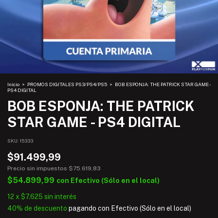
Inicio
>
PROMOS DIGITALES PS3/PS4/PS5
>
BOB ESPONJA: THE PATRICK STAR GAME -
PS4 DIGITAL
BOB ESPONJA: THE PATRICK
STAR GAME - PS4 DIGITAL
SKU:
15333
$91.499,99
Precio sin impuestos
$75.619,83
$54.899,99
con
Efectivo (Sólo en el local)
12
x
$7.625
sin interés
40% de descuento
pagando con Efectivo (Sólo en el local)