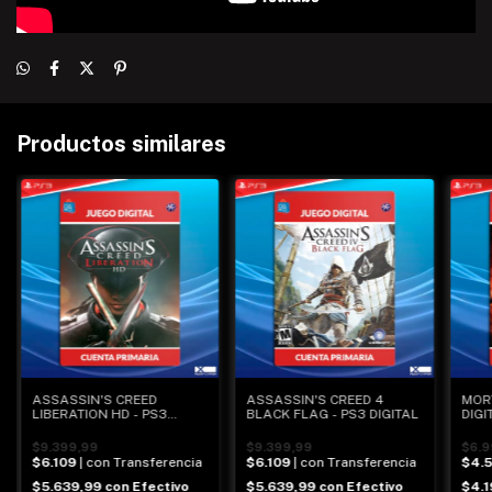
Productos similares
ASSASSIN'S CREED
ASSASSIN'S CREED 4
MOR
LIBERATION HD - PS3
BLACK FLAG - PS3 DIGITAL
DIGI
DIGITAL
$9.399,99
$9.399,99
$6.9
$6.109
| con Transferencia
$6.109
| con Transferencia
$4.
$5.639,99
con
Efectivo
$5.639,99
con
Efectivo
$4.