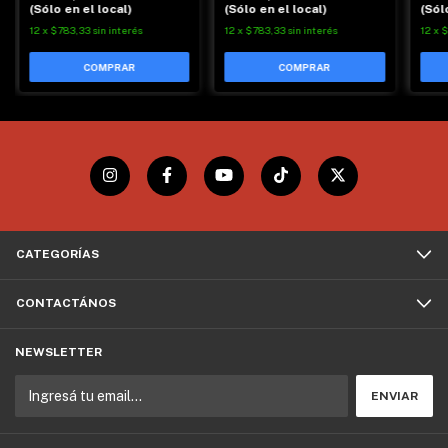
(Sólo en el local)
(Sólo en el local)
(Sól
12
x
$783,33
sin interés
12
x
$783,33
sin interés
12
x
$
CATEGORÍAS
CONTACTÁNOS
NEWSLETTER