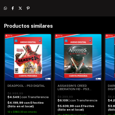
Productos similares
DEADPOOL - PS3 DIGITAL
ASSASSIN'S CREED
DARK
LIBERATION HD - PS3
DIGI
DIGITAL
$6.999,99
$4.549
| con Transferencia
$9.399,99
$6.4
$6.109
| con Transferencia
$4.
$4.199,99
con
Efectivo
$5.639,99
con
Efectivo
$3.
(Sólo en el local)
(Sólo en el local)
(Sól
12
x
$583,33
sin interés
12
x
$783,33
sin interés
12
x
$