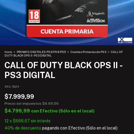
Inicio
>
PROMOS DIGITALES PS3/PS4/PS5
>
Cuentas Primarias de PS3
>
CALL OF
DUTY BLACK OPS II - PS3 DIGITAL
CALL OF DUTY BLACK OPS II -
PS3 DIGITAL
SKU:
1824
$7.999,99
Precio sin impuestos
$6.611,56
$4.799,99
con
Efectivo (Sólo en el local)
12
x
$666,67
sin interés
40% de descuento
pagando con Efectivo (Sólo en el local)