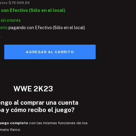
estos
$79.999,99
9
con
Efectivo (Sólo en el local)
sin interés
ento
pagando con Efectivo (Sólo en el local)
s
WWE 2K23
engo
al comprar una cuenta
oa y
cómo recibo el juego
?
juego completo
con las mismas funciones de los
rmato físico.