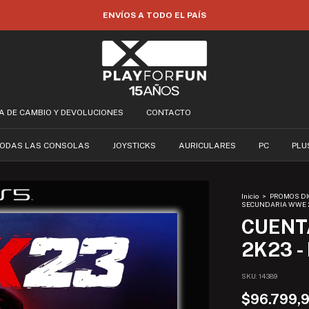
ENVÍOS A TODO EL PAÍS
CA DE CAMBIO Y DEVOLUCIONES
CONTACTO
ODAS LAS CONSOLAS
JOYSTICKS
AURICULARES
PC
PLU
Inicio
>
PROMOS DI
SECUNDARIA WWE 2K
CUENT
2K23 -
SKU:
14389
$96.799,