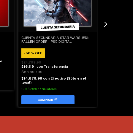
CUENTA SECUNDARIA STAR WARS JEDI:
CUENTA SECUND
FALLEN ORDER - PS5 DIGITAL
- PS5 DIGITAL
-
58
%
OFF
-
20
%
OFF
el
$24.799,99
$66.799,99
$16.119
| con Transferencia
$43.419
| con T
$58.899,99
$82.999,99
$14.879,99
con
Efectivo (Sólo en el
$40.079,99
con
local)
local)
12
x
$2.066,67
sin interés
12
x
$5.566,67
sin in