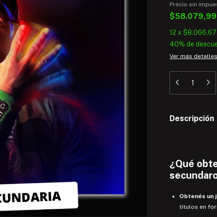
Precio sin impu
$58.079,9
12
x
$8.066,67
40% de descu
Ver más detalle
Descripción
¿
Qué
obt
secundar
Obtenés un 
títulos en fo