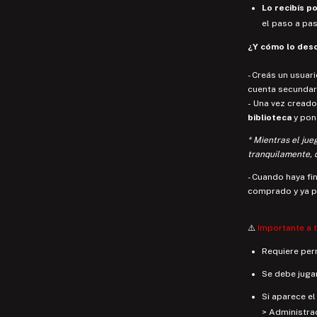
Lo recibís po
el paso a pa
¿Y cómo lo de
- Creás un usuar
cuenta secundar
- Una vez creado
biblioteca
y pon
* Mientras el jue
tranquilamente, 
- Cuando haya fi
comprado y ya p
⚠️
Importante a 
Requiere per
Se debe jugar
Si aparece e
> Administrac