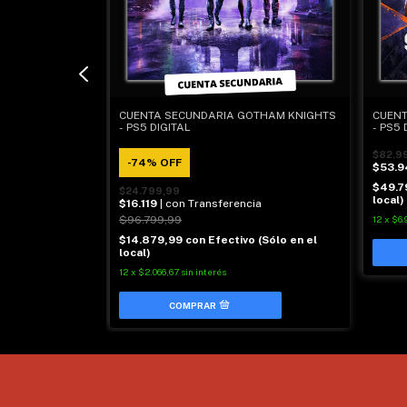
 LAST OF US
CUENTA SECUNDARIA GOTHAM KNIGHTS
CUENT
- PS5 DIGITAL
- PS5 
$82.9
-
74
%
OFF
$53.9
$49.7
$24.799,99
local)
cia
$16.119
| con Transferencia
$96.799,99
12
x
$6.
 (Sólo en el
$14.879,99
con
Efectivo (Sólo en el
local)
12
x
$2.066,67
sin interés