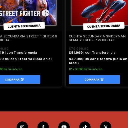
A SECUNDARIA STREET FIGHTER 6
CUENTA SECUNDARIA SPIDERMAN
DIGITAL
REMASTERED - PS5 DIGITAL
99,99
$79.999,99
49
| con Transferencia
$51.999
| con Transferencia
99,99
con
Efectivo (Sólo en el
$47.999,99
con
Efectivo (Sólo en 
local)
916,67
sin interés
12
x
$6.666,67
sin interés