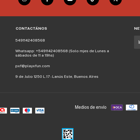
CONTACTÁNOS
NE
5491142408568
Whatsapp: +5491142408568 (Solo mjes de Lunes a
sábados de 11 a 19hs)
pxf@playxfun.com
9 de Julio 1250 L.17 - Lanús Este, Buenos AIres
Medios de envío