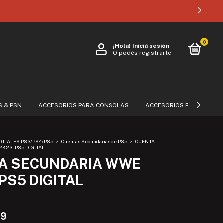
0
¡Hola!
Iniciá sesión
O podés registrarte
S & PSN
ACCESORIOS PARA CONSOLAS
ACCESORIOS PARA CELUL
GITALES PS3/PS4/PS5
>
Cuentas Secundarias de PS5
>
CUENTA
23 - PS5 DIGITAL
A SECUNDARIA WWE
 PS5 DIGITAL
99