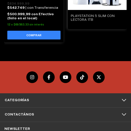
$834.999,99
$542.749
| con Transferencia
$500.999,99
con
Efectivo
PLAYSTATION 5 SLIM CON
(Sólo en el local)
LECTORA 1TB
12
x
$69.583,33
sin interés
CATEGORÍAS
CONTACTÁNOS
NEWSLETTER