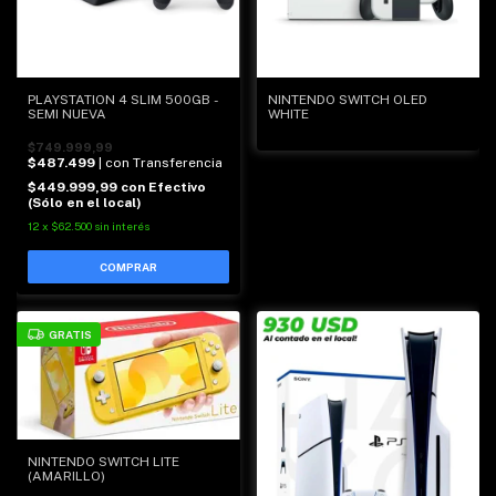
PLAYSTATION 4 SLIM 500GB -
NINTENDO SWITCH OLED
SEMI NUEVA
WHITE
$749.999,99
$487.499
| con Transferencia
$449.999,99
con
Efectivo
(Sólo en el local)
12
x
$62.500
sin interés
GRATIS
NINTENDO SWITCH LITE
(AMARILLO)