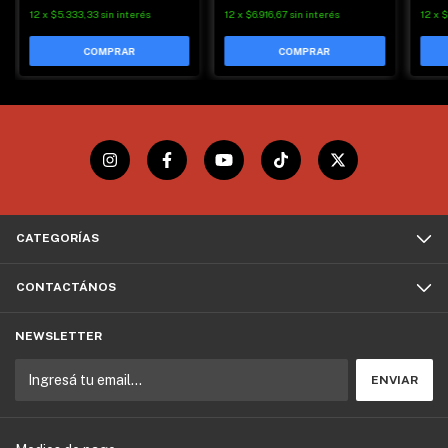
12
x
$5.333,33
sin interés
12
x
$6.916,67
sin interés
12
x
$
CATEGORÍAS
CONTACTÁNOS
NEWSLETTER