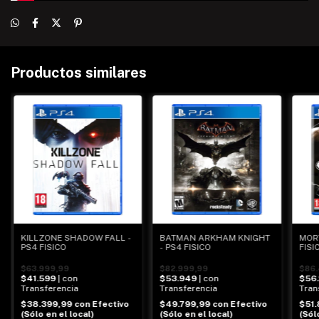
Productos similares
KILLZONE SHADOW FALL -
BATMAN ARKHAM KNIGHT
MOR
PS4 FISICO
- PS4 FISICO
FISI
$63.999,99
$82.999,99
$86.
$41.599
| con
$53.949
| con
$56
Transferencia
Transferencia
Tran
$38.399,99
con
Efectivo
$49.799,99
con
Efectivo
$51
(Sólo en el local)
(Sólo en el local)
(Sól