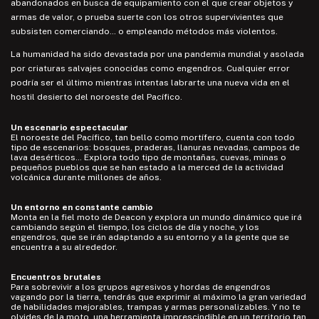
abandonados en busca de equipamiento con el que crear objetos y
armas de valor, o prueba suerte con los otros supervivientes que
subsisten comerciando… o empleando métodos más violentos.
La humanidad ha sido devastada por una pandemia mundial y asolada
por criaturas salvajes conocidas como engendros. Cualquier error
podría ser el último mientras intentas labrarte una nueva vida en el
hostil desierto del noroeste del Pacífico.
Un escenario espectacular
El noroeste del Pacífico, tan bello como mortífero, cuenta con todo
tipo de escenarios: bosques, praderas, llanuras nevadas, campos de
lava desérticos… Explora todo tipo de montañas, cuevas, minas o
pequeños pueblos que se han estado a la merced de la actividad
volcánica durante millones de años.
Un entorno en constante cambio
Monta en la fiel moto de Deacon y explora un mundo dinámico que irá
cambiando según el tiempo, los ciclos de día y noche, y los
engendros, que se irán adaptando a su entorno y a la gente que se
encuentra a su alrededor.
Encuentros brutales
Para sobrevivir a los grupos agresivos y hordas de engendros
vagando por la tierra, tendrás que exprimir al máximo la gran variedad
de habilidades mejorables, trampas y armas personalizables. Y no te
olvides de la moto, una herramienta imprescindible en un territorio tan