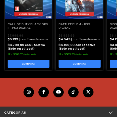
CALL OF DUTY BLACK OPS
BATTLEFIELD 4 - PS3
BIOS
II - PS3 DIGITAL
DIGITAL
DIGI
$7.999,99
$6.999,99
$6.4
$5.199
| con Transferencia
$4.549
| con Transferencia
$4.
$4.799,99
con
Efectivo
$4.199,99
con
Efectivo
$3.
(Sólo en el local)
(Sólo en el local)
(Sól
12
x
$666,67
sin interés
12
x
$583,33
sin interés
12
x
$
CATEGORÍAS