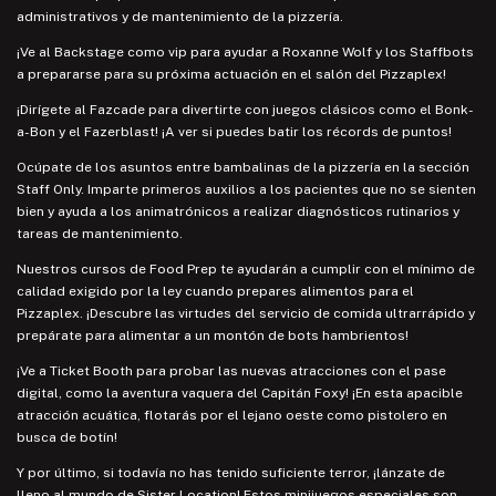
administrativos y de mantenimiento de la pizzería.
¡Ve al Backstage como vip para ayudar a Roxanne Wolf y los Staffbots
a prepararse para su próxima actuación en el salón del Pizzaplex!
¡Dirígete al Fazcade para divertirte con juegos clásicos como el Bonk-
a-Bon y el Fazerblast! ¡A ver si puedes batir los récords de puntos!
Ocúpate de los asuntos entre bambalinas de la pizzería en la sección
Staff Only. Imparte primeros auxilios a los pacientes que no se sienten
bien y ayuda a los animatrónicos a realizar diagnósticos rutinarios y
tareas de mantenimiento.
Nuestros cursos de Food Prep te ayudarán a cumplir con el mínimo de
calidad exigido por la ley cuando prepares alimentos para el
Pizzaplex. ¡Descubre las virtudes del servicio de comida ultrarrápido y
prepárate para alimentar a un montón de bots hambrientos!
¡Ve a Ticket Booth para probar las nuevas atracciones con el pase
digital, como la aventura vaquera del Capitán Foxy! ¡En esta apacible
atracción acuática, flotarás por el lejano oeste como pistolero en
busca de botín!
Y por último, si todavía no has tenido suficiente terror, ¡lánzate de
lleno al mundo de Sister Location! Estos minijuegos especiales son