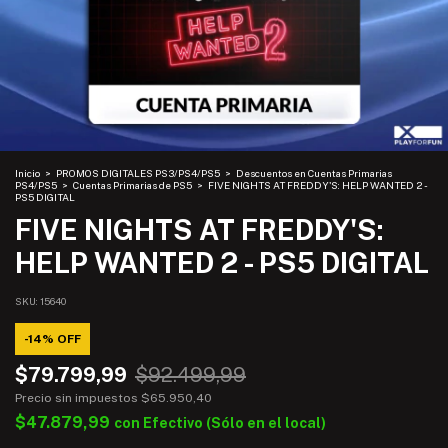
Inicio
>
PROMOS DIGITALES PS3/PS4/PS5
>
Descuentos en Cuentas Primarias
PS4/PS5
>
Cuentas Primarias de PS5
>
FIVE NIGHTS AT FREDDY'S: HELP WANTED 2 -
PS5 DIGITAL
FIVE NIGHTS AT FREDDY'S:
HELP WANTED 2 - PS5 DIGITAL
SKU:
15640
-
14
%
OFF
$79.799,99
$92.499,99
Precio sin impuestos
$65.950,40
$47.879,99
con
Efectivo (Sólo en el local)