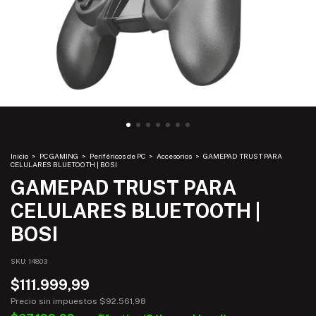
Inicio
>
PC GAMING
>
Periféricos de PC
>
Accesorios
>
GAMEPAD TRUST PARA
CELULARES BLUETOOTH | BOSI
GAMEPAD TRUST PARA
CELULARES BLUETOOTH |
BOSI
SKU:
14803
$111.999,99
Precio sin impuestos
$92.561,98