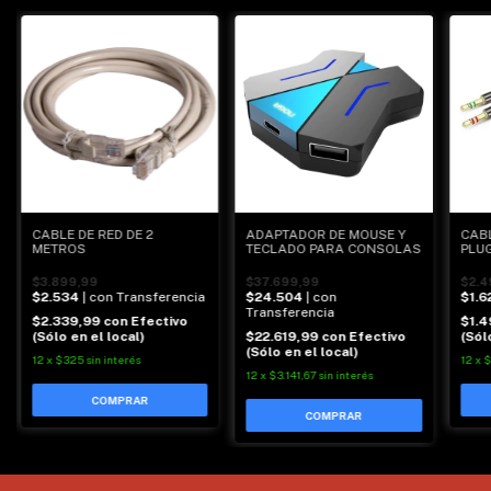
CABLE DE RED DE 2
ADAPTADOR DE MOUSE Y
CAB
METROS
TECLADO PARA CONSOLAS
PLUG
AUDI
$3.899,99
$37.699,99
$2.4
$2.534
| con Transferencia
$24.504
| con
$1.6
Transferencia
$2.339,99
con
Efectivo
$1.
(Sólo en el local)
$22.619,99
con
Efectivo
(Sól
(Sólo en el local)
12
x
$325
sin interés
12
x
$
12
x
$3.141,67
sin interés