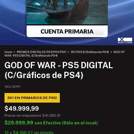
Inicio
>
PROMOS DIGITALES PS3/PS4/PS5
>
3X1 PS5 (C/Gráficos de PS4)
>
GOD OF
WAR - PS5 DIGITAL (C/Gráficos de PS4)
GOD OF WAR - PS5 DIGITAL
(C/Gráficos de PS4)
SKU:
3X1FF
3X1 EN PRIMARIOS DE PS5!
$49.999,99
Precio sin impuestos
$41.322,31
$29.999,99
con
Efectivo (Sólo en el local)
12
x
$4.166,67
sin interés