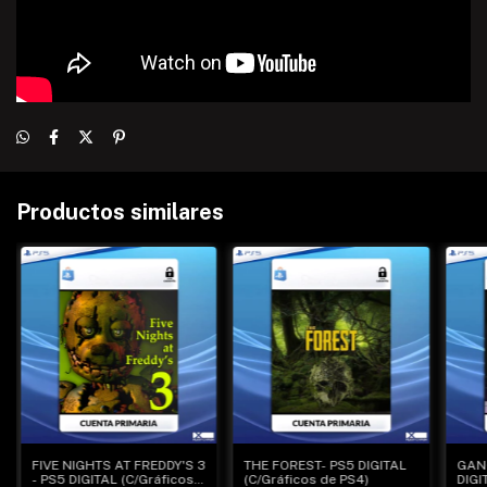
Productos similares
FIVE NIGHTS AT FREDDY'S 3
THE FOREST- PS5 DIGITAL
GAN
- PS5 DIGITAL (C/Gráficos
(C/Gráficos de PS4)
DIGI