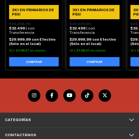
de PS4)
PS4)
3X1 EN PRIMARIOS DE
3X1 EN PRIMARIOS DE
3X
PS5!
PS5!
PS
$49.999,99
$49.999,99
$49.
$32.499
| con
$32.499
| con
$32
Transferencia
Transferencia
Tran
$29.999,99
con
Efectivo
$29.999,99
con
Efectivo
$29
(Sólo en el local)
(Sólo en el local)
(Sól
12
x
$4.166,67
sin interés
12
x
$4.166,67
sin interés
12
x
$
CATEGORÍAS
CONTACTÁNOS