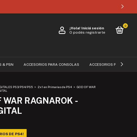
0
¡Hola!
Iniciá sesión
O podés registrarte
S & PSN
ACCESORIOS PARA CONSOLAS
ACCESORIOS PARA CELUL
GITALES PS3/PS4/PS5
>
2x1 en Primarias de PS4
>
GOD OF WAR
GITAL
F WAR RAGNAROK -
GITAL
RIOS DE PS4!