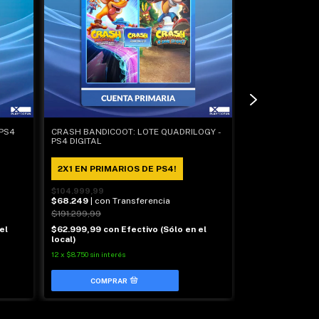
 PS4
CRASH BANDICOOT: LOTE QUADRILOGY -
GHOST OF TSUSH
PS4 DIGITAL
PS4 DIGITAL
2X1 EN PRIMARIOS DE PS4!
2X1 EN PRIMA
$104.999,99
$104.999,99
$68.249
| con Transferencia
$68.249
| con T
$191.299,99
$128.799,99
el
$62.999,99
con
Efectivo (Sólo en el
$62.999,99
con
local)
local)
12
x
$8.750
sin interés
12
x
$8.750
sin inter