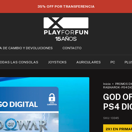
35% OFF POR TRANSFERENCIA
CA DE CAMBIO Y DEVOLUCIONES
CONTACTO
ODAS LAS CONSOLAS
JOYSTICKS
AURICULARES
PC
PLU
Inicio
>
PROMOS DI
RAGNAROK - PS4 DI
GOD O
PS4 DI
SKU:
13345
2X1 EN PRIMA