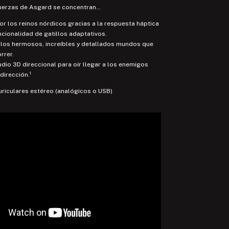
 fuerzas de Asgard se concentran…
 por los reinos nórdicos gracias a la respuesta háptica
uncionalidad de gatillos adaptativos.
n los hermosos, increíbles y detallados mundos que
rrer.
udio 3D direccional para oír llegar a los enemigos
dirección.¹
uriculares estéreo (analógicos o USB)