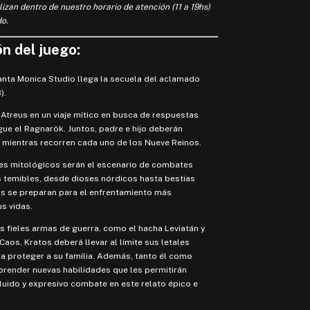
lizan dentro de nuestro horario de atención (11 a 19hs)
o.
n del juego:
anta Monica Studio llega la secuela del aclamado
).
 Atreus en un viaje mítico en busca de respuestas
gue el Ragnarök. Juntos, padre e hijo deberán
 mientras recorren cada uno de los Nueve Reinos.
jes mitológicos serán el escenario de combates
 temibles, desde dioses nórdicos hasta bestias
as se preparan para el enfrentamiento más
s vidas.
 fieles armas de guerra, como el hacha Leviatán y
Caos, Kratos deberá llevar al límite sus letales
a proteger a su familia. Además, tanto él como
prender nuevas habilidades que les permitirán
fluido y expresivo combate en este relato épico e