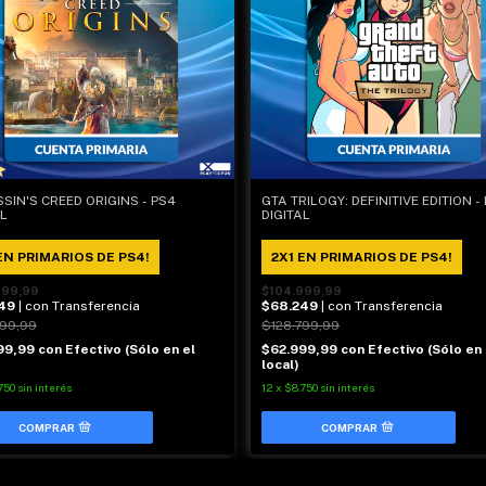
SIN'S CREED ORIGINS - PS4
GTA TRILOGY: DEFINITIVE EDITION -
AL
DIGITAL
EN PRIMARIOS DE PS4!
2X1 EN PRIMARIOS DE PS4!
999,99
$104.999,99
49
| con Transferencia
$68.249
| con Transferencia
799,99
$128.799,99
99,99
con
Efectivo (Sólo en el
$62.999,99
con
Efectivo (Sólo en 
local)
750
sin interés
12
x
$8.750
sin interés