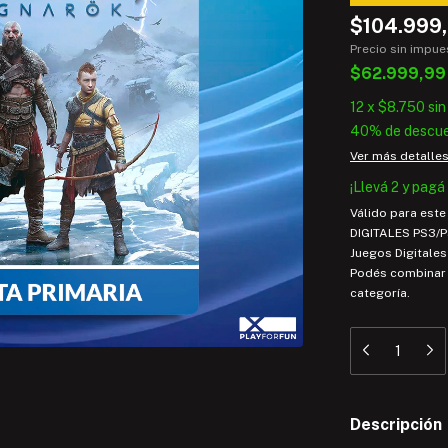
$104.999
Precio sin impu
$62.999,9
12
x
$8.750
sin
40% de descu
Ver más detalle
¡Llevá 2 y pagá 
Válido para est
DIGITALES PS3/PS
Juegos Digitales 
Podés combinar 
categoría.
Descripción