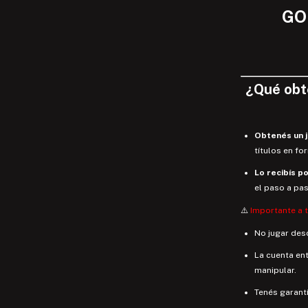
GO
¿
Qué
ob
Obtenés un 
títulos en fo
Lo recibís po
el paso a pa
⚠️
Importante a 
No jugar desd
La cuenta en
manipular.
Tenés garantí