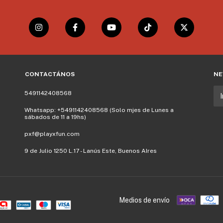
CONTACTÁNOS
NE
5491142408568
Whatsapp: +5491142408568 (Solo mjes de Lunes a
sábados de 11 a 19hs)
pxf@playxfun.com
9 de Julio 1250 L.17 - Lanús Este, Buenos AIres
Medios de envío