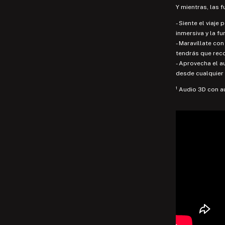
Y mientras, las
- Siente el viaje
inmersiva y la f
- Maravíllate co
tendrás que reco
- Aprovecha el a
desde cualquier 
¹ Audio 3D con a