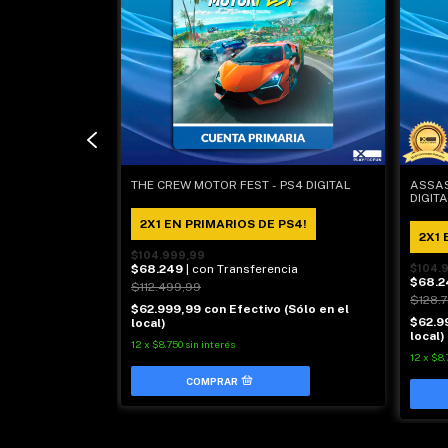
E
THE CREW MOTOR FEST - PS4 DIGITAL
ASSAS
GITAL
DIGIT
2X1 EN PRIMARIOS DE PS4!
 PS4!
2X1 
$104.999,99
$68.249
| con Transferencia
$104.
ncia
$68.2
$112.499,99
$128.
$62.999,99
con
Efectivo (Sólo en el
 (Sólo en el
$62.9
local)
local)
12
x
$8.750
sin interés
12
x
$8.