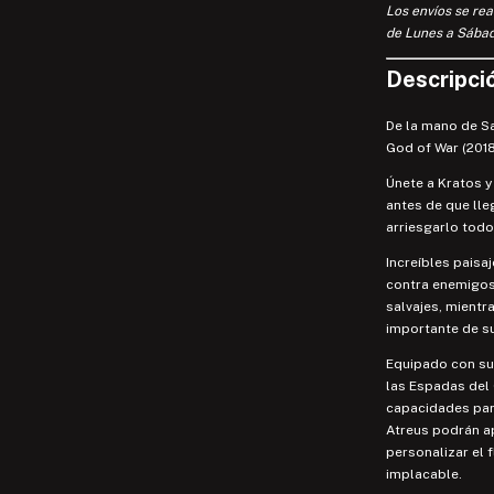
Los envíos se rea
de Lunes a Sábad
Descripció
De la mano de S
God of War (2018
Únete a Kratos y
antes de que lle
arriesgarlo todo
Increíbles paisa
contra enemigos
salvajes, mientr
importante de su
Equipado con sus
las Espadas del 
capacidades par
Atreus podrán a
personalizar el 
implacable.