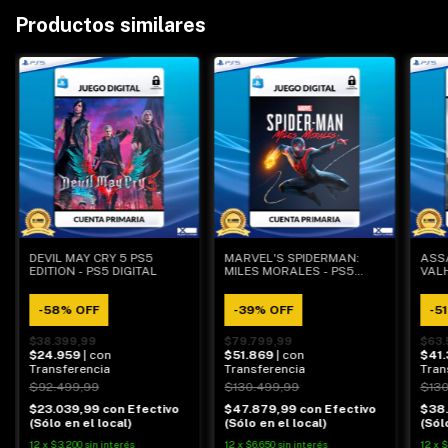
Productos similares
DEVIL MAY CRY 5 PS5
MARVEL'S SPIDERMAN:
ASS
EDITION - PS5 DIGITAL
MILES MORALES - PS5
VALH
DIGITAL
-
58
%
OFF
-
39
%
OFF
-
51
$38.399,99
$79.799,99
$63.
$24.959
| con
$51.869
| con
$41
Transferencia
Transferencia
Tran
$92.499,99
$130.499,99
$130
$23.039,99
con
Efectivo
$47.879,99
con
Efectivo
$38
(Sólo en el local)
(Sólo en el local)
(Sól
12
x
$3.200
sin interés
12
x
$6.650
sin interés
12
x
$