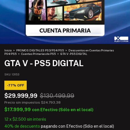
Inicio
>
PROMOS DIGITALES PS3/PS4/PS5
>
Descuentos en Cuentas Primarias
PS4/PS5
>
Cuentas Primarias de PS5
>
GTA V - PS5 DIGITAL
GTA V - PS5 DIGITAL
SKU:
13153
-
77
%
OFF
$29.999,99
$130.499,99
Precio sin impuestos
$24.793,38
$17.999,99
con
Efectivo (Sólo en el local)
12
x
$2.500
sin interés
40% de descuento
pagando con Efectivo (Sólo en el local)