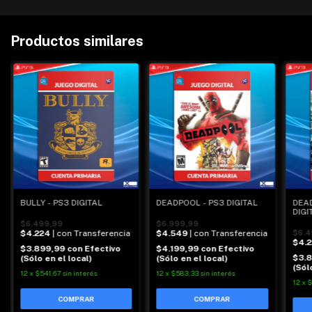
Productos similares
BULLY - PS3 DIGITAL
DEADPOOL - PS3 DIGITAL
DEAD
DIGI
$6.499,99
$6.999,99
$4.224
| con Transferencia
$4.549
| con Transferencia
$6.4
$4.
$3.899,99
con
Efectivo
$4.199,99
con
Efectivo
$3.
(Sólo en el local)
(Sólo en el local)
(Sól
12
x
$541,67
sin interés
12
x
$583,33
sin interés
12
x
$