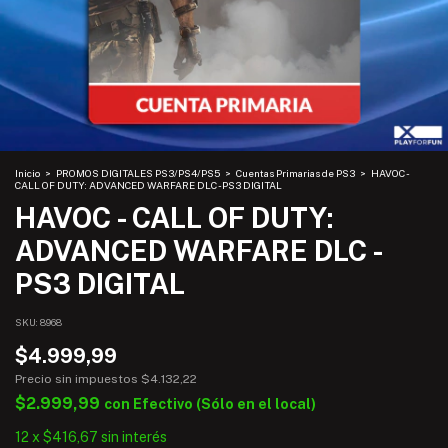
Inicio
>
PROMOS DIGITALES PS3/PS4/PS5
>
Cuentas Primarias de PS3
>
HAVOC -
CALL OF DUTY: ADVANCED WARFARE DLC - PS3 DIGITAL
HAVOC - CALL OF DUTY:
ADVANCED WARFARE DLC -
PS3 DIGITAL
SKU:
8968
$4.999,99
Precio sin impuestos
$4.132,22
$2.999,99
con
Efectivo (Sólo en el local)
12
x
$416,67
sin interés