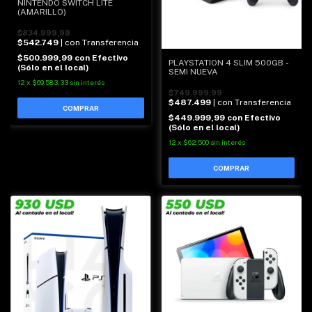
NINTENDO SWITCH LITE
(AMARILLO)
$834.999,99
$542.749
| con Transferencia
$500.999,99
con
Efectivo
PLAYSTATION 4 SLIM 500GB -
(Sólo en el local)
SEMI NUEVA
12
x
$69.583,33
sin interés
$749.999,99
$487.499
| con Transferencia
$449.999,99
con
Efectivo
(Sólo en el local)
12
x
$62.500
sin interés