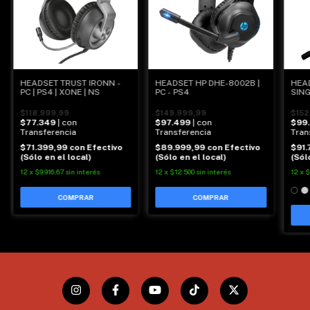
HEADSET TRUST IRONN -
HEADSET HP DHE-8002B |
HEA
PC | PS4 | XONE | NS
PC - PS4
SING
XONE
$118.999,99
$149.999,99
$152
$77.349
| con
$97.499
| con
$99
Transferencia
Transferencia
Tran
$71.399,99
con
Efectivo
$89.999,99
con
Efectivo
$91
(Sólo en el local)
(Sólo en el local)
(Sól
12
x
$9.916,67
sin interés
12
x
$12.500
sin interés
12
x
$