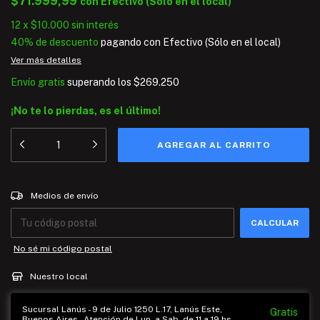
$71.999,99
con
Efectivo (Sólo en el local)
12
x
$10.000
sin interés
40% de descuento
pagando con Efectivo (Sólo en el local)
Ver más detalles
Envío gratis
superando los
$269.250
¡No te lo pierdas, es el último!
Entregas para el CP:
CAMBIAR CP
Medios de envío
CALCULAR
No sé mi código postal
Nuestro local
Sucursal Lanús - 9 de Julio 1250 L.17, Lanús Este,
Gratis
Buenos Aires - Atención de Lun. a Sab. de 11 a 19 hs.