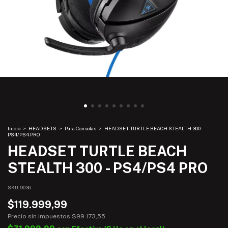
Inicio
>
HEADSETS
>
Para Consolas
>
HEADSET TURTLE BEACH STEALTH 300 -
PS4/PS4 PRO
HEADSET TURTLE BEACH
STEALTH 300 - PS4/PS4 PRO
SKU:
9036
$119.999,99
Precio sin impuestos
$99.173,55