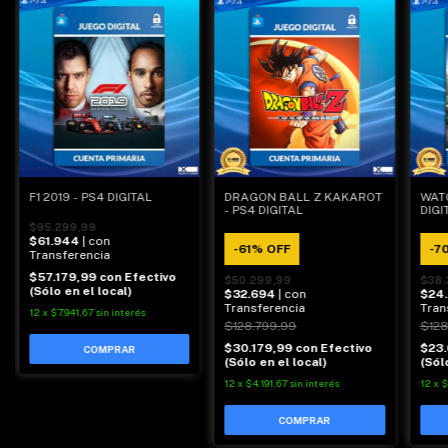
DRAGON BALL Z KAKAROT
WATC
F1 2019 - PS4 DIGITAL
- PS4 DIGITAL
DIGI
$95.299,99
$61.944
| con
-
61
%
OFF
-
7
Transferencia
$57.179,99
con
Efectivo
$50.299,99
$38.
(Sólo en el local)
$32.694
| con
$24
Transferencia
Tran
12
x
$7.941,67
sin interés
$128.799,99
$128
$30.179,99
con
Efectivo
$23
(Sólo en el local)
(Sól
12
x
$4.191,67
sin interés
12
x
$