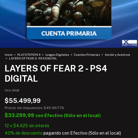
Inicio
>
PLAYSTATION 4
>
Juegos Digitales
>
Cuentas Primarias
>
Acción y Aventura
>
LAYERS OF FEAR 2 - PS4 DIGITAL
LAYERS OF FEAR 2 - PS4
DIGITAL
SKU:
9436
$55.499,99
Precio sin impuestos
$45.867,76
$33.299,99
con
Efectivo (Sólo en el local)
12
x
$4.625
sin interés
40% de descuento
pagando con Efectivo (Sólo en el local)