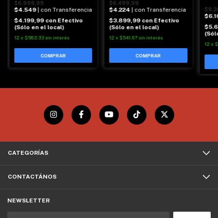
$6.999,99
$6.499,99
$4.549
| con Transferencia
$4.224
| con Transferencia
$9.3
$6.1
$4.199,99
con
Efectivo
$3.899,99
con
Efectivo
$5.
(Sólo en el local)
(Sólo en el local)
(Sól
12
x
$583,33
sin interés
12
x
$541,67
sin interés
12
x
$
CATEGORÍAS
CONTACTÁNOS
NEWSLETTER