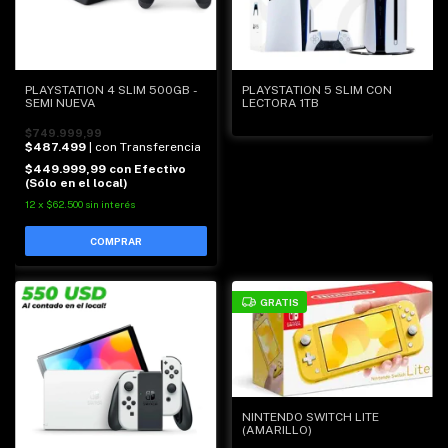
PLAYSTATION 4 SLIM 500GB -
PLAYSTATION 5 SLIM CON
SEMI NUEVA
LECTORA 1TB
$749.999,99
$487.499
| con Transferencia
$449.999,99
con
Efectivo
(Sólo en el local)
12
x
$62.500
sin interés
GRATIS
NINTENDO SWITCH LITE
(AMARILLO)