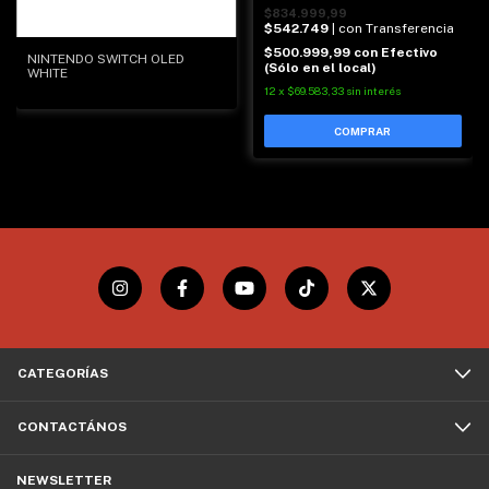
$834.999,99
$542.749
| con Transferencia
$500.999,99
con
Efectivo
NINTENDO SWITCH OLED
(Sólo en el local)
WHITE
12
x
$69.583,33
sin interés
CATEGORÍAS
CONTACTÁNOS
NEWSLETTER