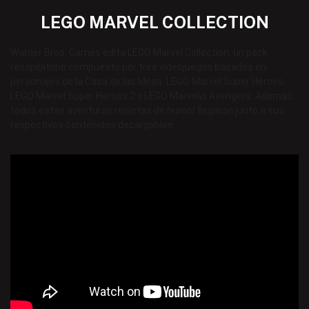
LEGO MARVEL COLLECTION
Warner Bros. Games edita LEGO Marvel Collection, un pack
recopilatorio compuesto por tres videojuegos basados en
personajes de la Casa de las Ideas: LEGO Marvel Super Heroes,
LEGO Marvel Super Heroes 2 y LEGO Marvel¡s Avengers. Además,
todos estas aventuras repletas de humor llegarán junto a sus
respectivos contenidos decargables.