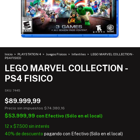
Inicio
>
PLAYSTATION 4
>
Juegos Físicos
>
Infantiles
>
LEGO MARVEL COLLECTION -
PS4 FISICO
LEGO MARVEL COLLECTION -
PS4 FISICO
SKU:
7445
$89.999,99
Precio sin impuestos
$74.380,16
$53.999,99
con
Efectivo (Sólo en el local)
12
x
$7.500
sin interés
40% de descuento
pagando con Efectivo (Sólo en el local)