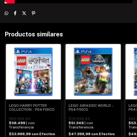
Productos similares
LEGO HARRY POTTER
LEGO JURASSIC WORLD -
LEGO
COLLECTION - PS4 FISICO
PS4 FISICO
PS4 
$89.999,99
$78.999,99
$82.
$58.499
| con
$51.349
| con
$53
Transferencia
Transferencia
Tran
$53.999,99
con
Efectivo
$47.399,99
con
Efectivo
$49