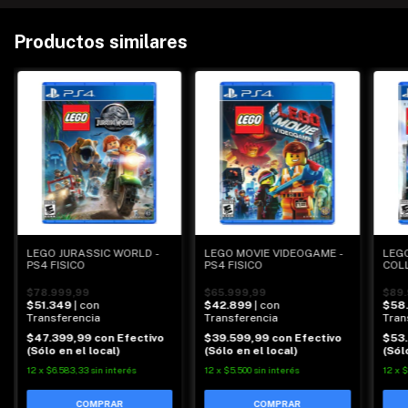
Productos similares
LEGO JURASSIC WORLD -
LEGO MOVIE VIDEOGAME -
LEG
PS4 FISICO
PS4 FISICO
COLL
$78.999,99
$65.999,99
$89.
$51.349
| con
$42.899
| con
$58
Transferencia
Transferencia
Tran
$47.399,99
con
Efectivo
$39.599,99
con
Efectivo
$53
(Sólo en el local)
(Sólo en el local)
(Sól
12
x
$6.583,33
sin interés
12
x
$5.500
sin interés
12
x
$