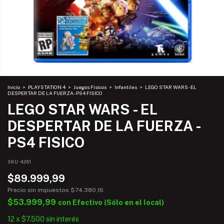
Inicio
>
PLAYSTATION 4
>
Juegos Físicos
>
Infantiles
>
LEGO STAR WARS - EL
DESPERTAR DE LA FUERZA - PS4 FISICO
LEGO STAR WARS - EL
DESPERTAR DE LA FUERZA -
PS4 FISICO
SKU:
4261
$89.999,99
Precio sin impuestos
$74.380,16
$53.999,99
con
Efectivo (Sólo en el local)
12
x
$7.500
sin interés