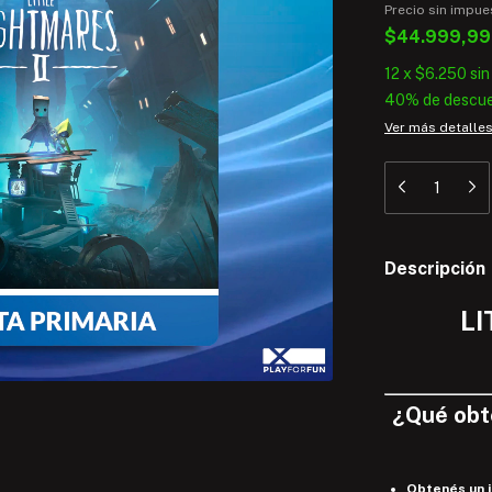
Precio sin impu
$44.999,9
12
x
$6.250
sin
40% de descu
Ver más detalle
Descripción
LI
¿
Qué
ob
Obtenés un 