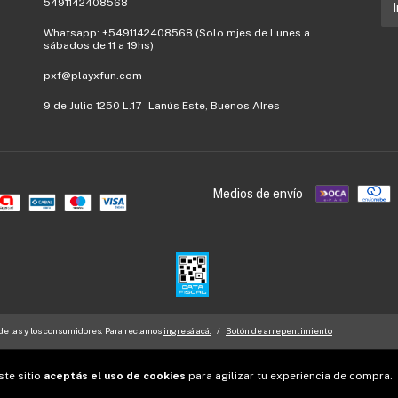
5491142408568
Whatsapp: +5491142408568 (Solo mjes de Lunes a
sábados de 11 a 19hs)
pxf@playxfun.com
9 de Julio 1250 L.17 - Lanús Este, Buenos AIres
Medios de envío
e las y los consumidores. Para reclamos
ingresá acá.
/
Botón de arrepentimiento
ste sitio
aceptás el uso de cookies
para agilizar tu experiencia de compra.