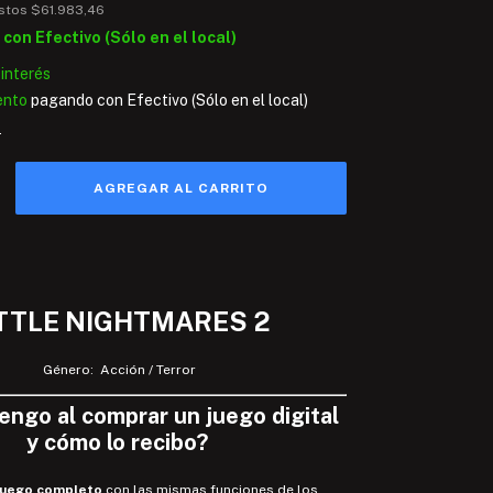
estos
$61.983,46
9
con
Efectivo (Sólo en el local)
 interés
ento
pagando con Efectivo (Sólo en el local)
s
TTLE NIGHTMARES 2
Género: Acción / Terror
tengo
al comprar un juego digital
y
cómo lo recibo
?
juego completo
con las mismas funciones de los