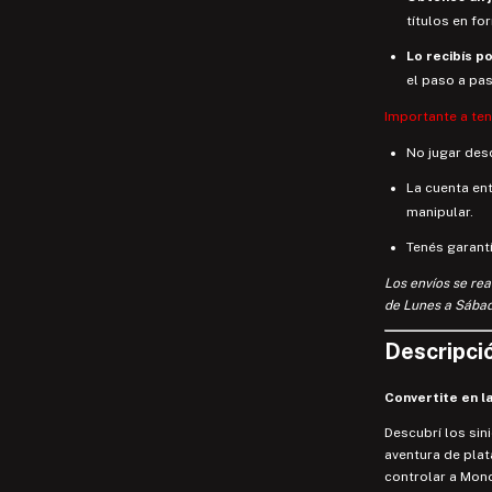
títulos en fo
Lo recibís po
el paso a pa
Importante a te
No jugar desd
La cuenta en
manipular.
Tenés garantí
Los envíos se rea
de Lunes a Sábad
Descripció
Convertite en l
Descubrí los sin
aventura de pla
controlar a Mon