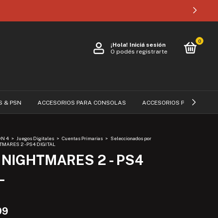
0
¡Hola!
Iniciá sesión
O podés registrarte
S & PSN
ACCESORIOS PARA CONSOLAS
ACCESORIOS PARA CELUL
ON 4
>
Juegos Digitales
>
Cuentas Primarias
>
Seleccionados por
TMARES 2 - PS4 DIGITAL
 NIGHTMARES 2 - PS4
L
99