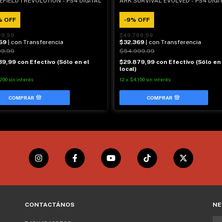
EFIELD 1 REVOLUTION - PS4 DIGITAL
ARK SURVIVAL EVOLVED - PS4 DIGI
%
OFF
-
9
%
OFF
99,99
$49.799,99
59
| con Transferencia
$32.369
| con Transferencia
99,99
$54.999,99
39,99
con
Efectivo (Sólo en el
$29.879,99
con
Efectivo (Sólo en 
local)
200
sin interés
12
x
$4.150
sin interés
CONTACTÁNOS
NE