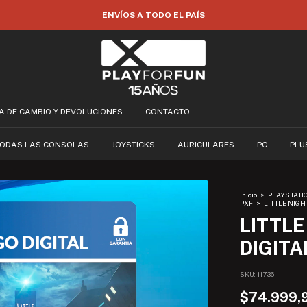
35% OFF POR TRANSFERENCIA
CA DE CAMBIO Y DEVOLUCIONES
CONTACTO
ODAS LAS CONSOLAS
JOYSTICKS
AURICULARES
PC
PLU
Inicio
>
PLAYSTATI
PXF
>
LITTLE NIGH
LITTLE
DIGITA
SKU:
11736
$74.999,