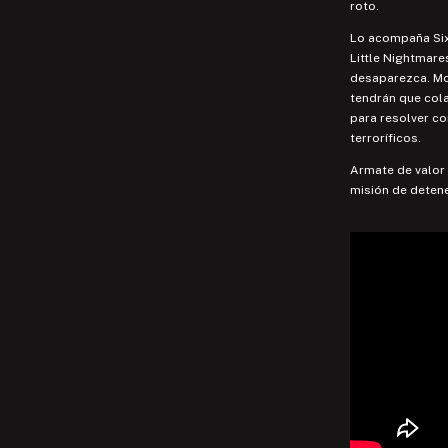
roto.
Lo acompaña Six
Little Nightmare
desaparezca. Mon
tendrán que cola
para resolver c
terroríficos.
Armate de valor 
misión de detene