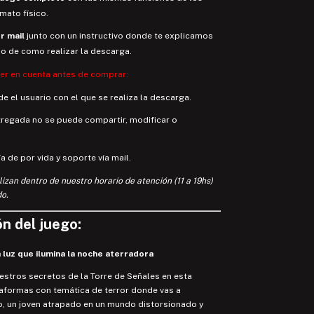
rmato físico.
r mail
junto con un instructivo donde te explicamos
so de como realizar la descarga.
ner en cuenta antes de comprar:
e el usuario con el que se realiza la descarga.
tregada no se puede compartir, modificar o
a de por vida y soporte vía mail.
lizan dentro de nuestro horario de atención (11 a 19hs)
o.
n del juego:
a luz que ilumina la noche aterradora
iestros secretos de la Torre de Señales en esta
taformas con temática de terror donde vas a
o, un joven atrapado en un mundo distorsionado y