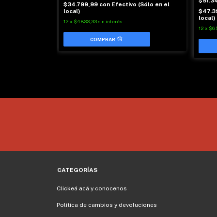
ncia
$51.3
$34.799,99
con
Efectivo (Sólo en el
 (Sólo en el
$47.3
local)
local)
12
x
$4.833,33
sin interés
12
x
$6.
CATEGORÍAS
Clickeá acá y conocenos
Política de cambios y devoluciones