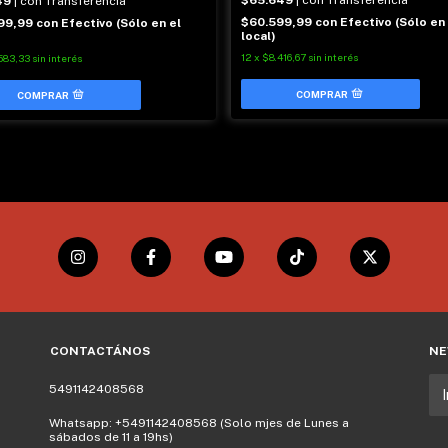
$65.649
| con Transferencia
49
| con Transferencia
$60.599,99
con
Efectivo (Sólo en 
99,99
con
Efectivo (Sólo en el
local)
12
x
$8.416,67
sin interés
583,33
sin interés
CONTACTÁNOS
NE
5491142408568
Whatsapp: +5491142408568 (Solo mjes de Lunes a
sábados de 11 a 19hs)