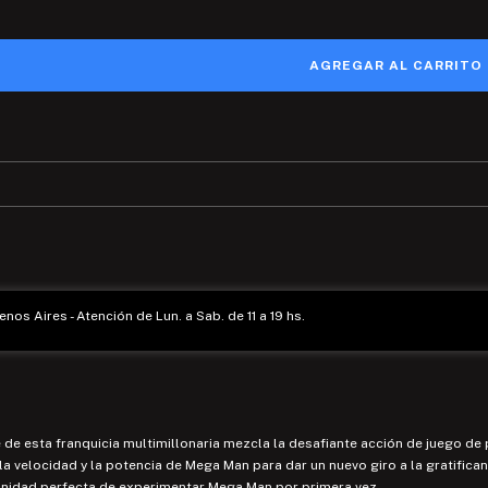
enos Aires - Atención de Lun. a Sab. de 11 a 19 hs.
 de esta franquicia multimillonaria mezcla la desafiante acción de juego de 
 velocidad y la potencia de Mega Man para dar un nuevo giro a la gratifican
tunidad perfecta de experimentar Mega Man por primera vez.