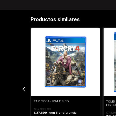
Productos similares
ICATE - PS4
FAR CRY 4 - PS4 FISICO
TOMB 
FISICO
$57.999,99
$37.699
| con Transferencia
$78.9