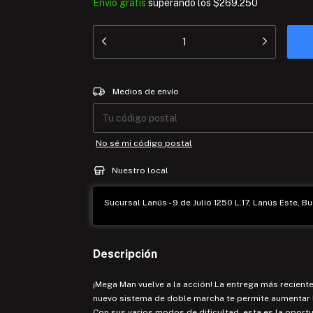
Envío gratis
superando los
$269.250
Entregas para el CP:
Medios de envío
No sé mi código postal
Nuestro local
Sucursal Lanús - 9 de Julio 1250 L.17, Lanús Este, Bu
Descripción
¡Mega Man vuelve a la acción! La entrega más reciente
nuevo sistema de doble marcha te permite aumentar la
Con sus varios modos de dificultad, esta es la opor