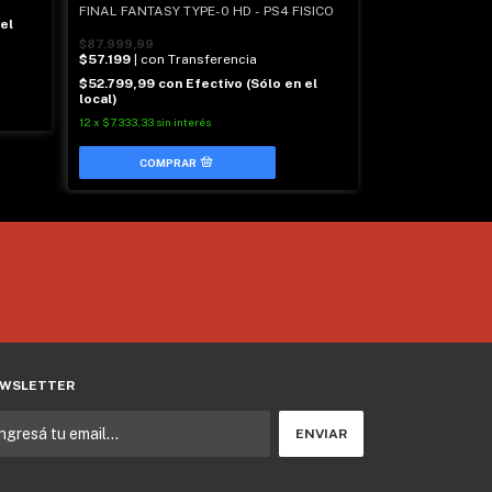
$56.549
| con T
FINAL FANTASY TYPE-0 HD - PS4 FISICO
el
$52.199,99
con
$87.999,99
local)
$57.199
| con Transferencia
12
x
$7.250
sin inter
$52.799,99
con
Efectivo (Sólo en el
local)
12
x
$7.333,33
sin interés
WSLETTER