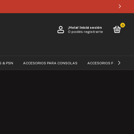
0
¡Hola!
Iniciá sesión
O podés registrarte
S & PSN
ACCESORIOS PARA CONSOLAS
ACCESORIOS PARA CELUL