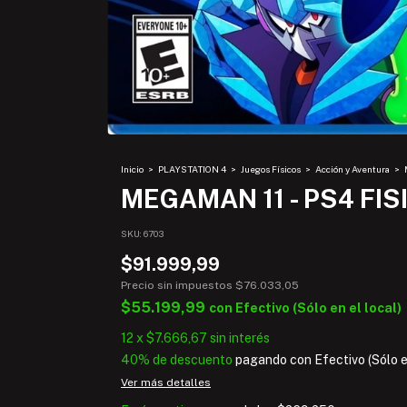
Inicio
>
PLAYSTATION 4
>
Juegos Físicos
>
Acción y Aventura
>
MEGAMAN 11 - PS4 FIS
SKU:
6703
$91.999,99
Precio sin impuestos
$76.033,05
$55.199,99
con
Efectivo (Sólo en el local)
12
x
$7.666,67
sin interés
40% de descuento
pagando con Efectivo (Sólo en
Ver más detalles