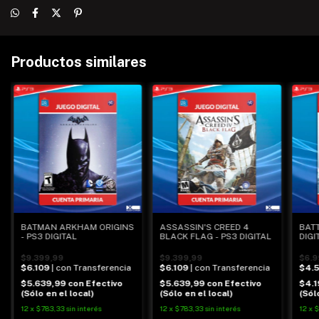
Productos similares
BATMAN ARKHAM ORIGINS
ASSASSIN'S CREED 4
BATT
- PS3 DIGITAL
BLACK FLAG - PS3 DIGITAL
DIGI
$9.399,99
$9.399,99
$6.9
$6.109
| con Transferencia
$6.109
| con Transferencia
$4.
$5.639,99
con
Efectivo
$5.639,99
con
Efectivo
$4.
(Sólo en el local)
(Sólo en el local)
(Sól
12
x
$783,33
sin interés
12
x
$783,33
sin interés
12
x
$