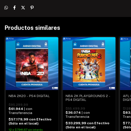
Productos similares
AFL 
NBA 2K20 - PS4 DIGITAL
NBA 2K PLAYGROUNDS 2 -
DIGI
PS4 DIGITAL
$95.299,99
$128
$61.944
| con
$55.499,99
$83.
$36.074
| con
Transferencia
Tran
Transferencia
$57.179,99
con
Efectivo
$77
$33.299,99
con
Efectivo
(Sólo en el local)
(Sól
(Sólo en el local)
12
x
$7.941,67
sin interés