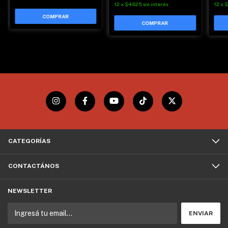
12
x
$
12
x
$4.625
sin interés
CATEGORÍAS
CONTACTÁNOS
NEWSLETTER