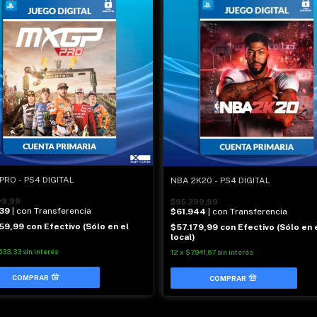
PRO - PS4 DIGITAL
NBA 2K20 - PS4 DIGITAL
99,99
$95.299,99
39
| con Transferencia
$61.944
| con Transferencia
59,99
con
Efectivo (Sólo en el
$57.179,99
con
Efectivo (Sólo en 
local)
633,33
sin interés
12
x
$7.941,67
sin interés