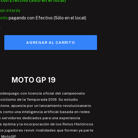
9
con
Efectivo (Sólo en el local)
sin interés
ento
pagando con Efectivo (Sólo en el local)
s
MOTO GP 19
videojuego con licencia oficial del campeonato
ciclismo de la Temporada 2019. Su estudio
stone, apuesta por un lanzamiento revolucioanario
s como una inteligencia artificial basada en redes
s servidores dedicados para una experiencia
 óptima y la incorporación de los Retos Históricos
os jugadores revivir rivalidades que forman ya parte
el MotoGP.