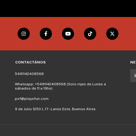
CONTACTÁNOS
NE
5491142408568
Whatsapp: +5491142408568 (Solo mjes de Lunes a
sábados de 11 a 19hs)
pxf@playxfun.com
9 de Julio 1250 L.17 - Lanús Este, Buenos AIres