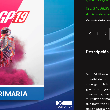
$54.779,9
12
x
$7.608,33
40% de descu
Ver más detalle
Descripción
MotoGP 19 es el 
mundial de moto
encargado, Mile
gracias a mejora
neuronales, uno
multijugador más
que permiten a l
de la historia d