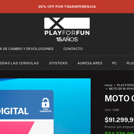
35% OFF POR TRANSFERENCIA
CA DE CAMBIO Y DEVOLUCIONES
CONTACTO
ODAS LAS CONSOLAS
JOYSTICKS
AURICULARES
PC
PLU
Inicio
>
PLAYSTATI
>
MOTO GP 19 - PS4
MOTO G
SKU:
11090
$91.299,
Precio sin impu