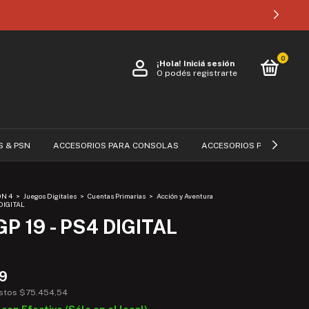
0
¡Hola!
Iniciá sesión
O podés registrarte
S & PSN
ACCESORIOS PARA CONSOLAS
ACCESORIOS PARA CELUL
ON 4
>
Juegos Digitales
>
Cuentas Primarias
>
Acción y Aventura
 DIGITAL
P 19 - PS4 DIGITAL
99
estos
$75.454,54