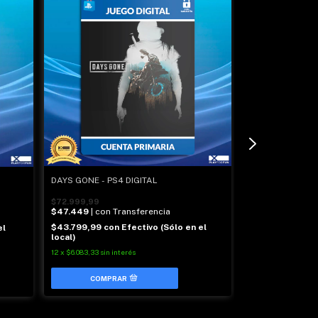
DAYS GONE - PS4 DIGITAL
RED DEAD REDEM
$72.999,99
$47.449
| con Transferencia
-
38
%
OFF
$43.799,99
con
Efectivo (Sólo en el
el
local)
$79.799,99
$51.869
| con T
12
x
$6.083,33
sin interés
$128.799,99
$47.879,99
con
local)
12
x
$6.650
sin inter