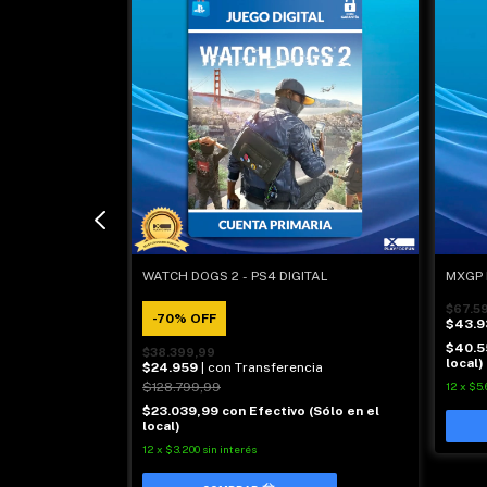
WATCH DOGS 2 - PS4 DIGITAL
MXGP 
$67.5
-
70
%
OFF
$43.9
$40.5
$38.399,99
local)
cia
$24.959
| con Transferencia
$128.799,99
12
x
$5.
(Sólo en el
$23.039,99
con
Efectivo (Sólo en el
local)
12
x
$3.200
sin interés