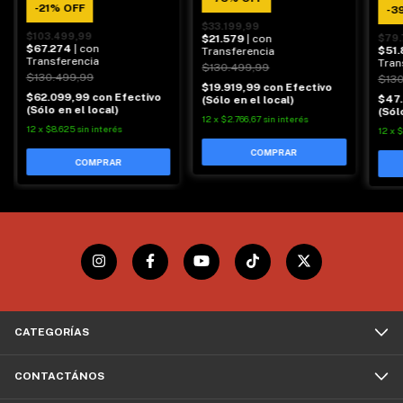
-
21
%
OFF
-
3
$33.199,99
$103.499,99
$21.579
| con
$79.
$67.274
| con
$51
Transferencia
Transferencia
Tran
$130.499,99
$130.499,99
$130
$19.919,99
con
Efectivo
$62.099,99
con
Efectivo
$47
(Sólo en el local)
(Sólo en el local)
(Sól
12
x
$2.766,67
sin interés
12
x
$8.625
sin interés
12
x
$
CATEGORÍAS
CONTACTÁNOS