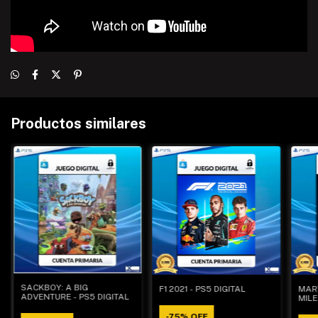
Productos similares
SACKBOY: A BIG
F1 2021 - PS5 DIGITAL
MAR
ADVENTURE - PS5 DIGITAL
MILE
DIGI
-
75
%
OFF