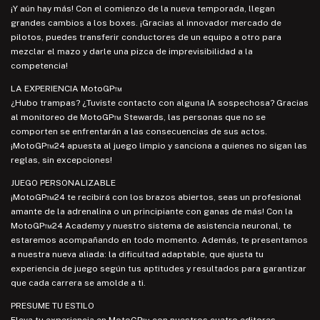
¡Y aún hay más! Con el comienzo de la nueva temporada, llegan
grandes cambios a los boxes. ¡Gracias al innovador mercado de
pilotos, puedes transferir conductores de un equipo a otro para
mezclar el mazo y darle una pizca de imprevisibilidad a la
competencia!
LA EXPERIENCIA MotoGP™
¿Hubo trampas? ¿Tuviste contacto con alguna IA sospechosa? Gracias
al monitoreo de MotoGP™ Stewards, las personas que no se
comporten se enfrentarán a las consecuencias de sus actos.
¡MotoGP™24 apuesta al juego limpio y sanciona a quienes no sigan las
reglas, sin excepciones!
JUEGO PERSONALIZABLE
¡MotoGP™24 te recibirá con los brazos abiertos, seas un profesional
amante de la adrenalina o un principiante con ganas de más! Con la
MotoGP™24 Academy y nuestro sistema de asistencia neuronal, te
estaremos acompañando en todo momento. Además, te presentamos
a nuestra nueva aliada: la dificultad adaptable, que ajusta tu
experiencia de juego según tus aptitudes y resultados para garantizar
que cada carrera se amolde a ti.
PRESUME TU ESTILO
Eleva tu experiencia en MotoGP™ con nuestros cuatro editores