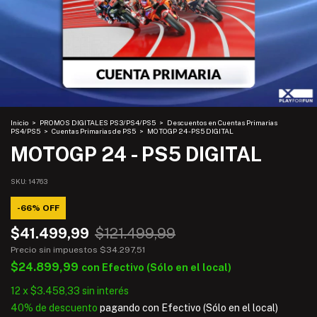
Inicio
>
PROMOS DIGITALES PS3/PS4/PS5
>
Descuentos en Cuentas Primarias
PS4/PS5
>
Cuentas Primarias de PS5
>
MOTOGP 24 - PS5 DIGITAL
MOTOGP 24 - PS5 DIGITAL
SKU:
14763
-
66
%
OFF
$41.499,99
$121.499,99
Precio sin impuestos
$34.297,51
$24.899,99
con
Efectivo (Sólo en el local)
12
x
$3.458,33
sin interés
40% de descuento
pagando con Efectivo (Sólo en el local)