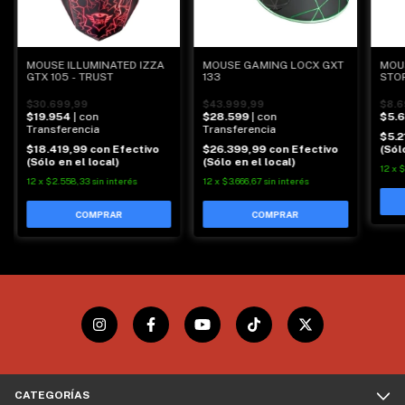
MOUSE ILLUMINATED IZZA
MOUSE GAMING LOCX GXT
MOU
GTX 105 - TRUST
133
STO
$30.699,99
$43.999,99
$8.6
$19.954
| con
$28.599
| con
$5.
Transferencia
Transferencia
$5.2
$18.419,99
con
Efectivo
$26.399,99
con
Efectivo
(Sól
(Sólo en el local)
(Sólo en el local)
12
x
$
12
x
$2.558,33
sin interés
12
x
$3.666,67
sin interés
CATEGORÍAS