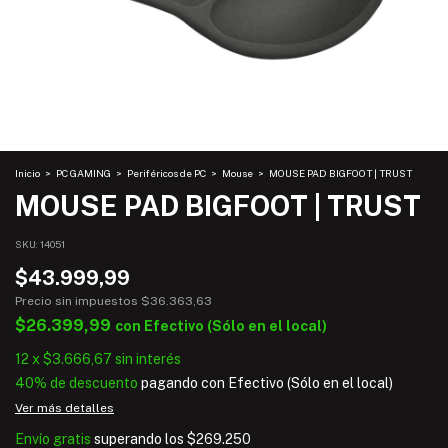
Inicio
>
PC GAMING
>
Periféricos de PC
>
Mouse
>
MOUSE PAD BIGFOOT | TRUST
MOUSE PAD BIGFOOT | TRUST
SKU:
14051
$43.999,99
Precio sin impuestos
$36.363,63
$26.399,99
con
Efectivo (Sólo en el local)
12
x
$3.666,67
sin interés
40% de descuento
pagando con Efectivo (Sólo en el local)
Ver más detalles
Envío gratis
superando los
$269.250