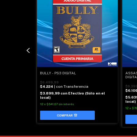
BULLY - PS3 DIGITAL
ASSAS
DIGIT
$6.499,99
cia
$4.224
| con Transferencia
$9.39
$6.10
(Sólo en el
$3.899,99
con
Efectivo (Sólo en el
$5.63
local)
local)
12
x
$541,67
sin interés
12
x
$7