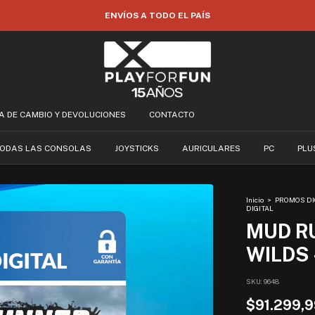
ENVÍOS A TODO EL PAÍS
CA DE CAMBIO Y DEVOLUCIONES
CONTACTO
ODAS LAS CONSOLAS
JOYSTICKS
AURICULARES
PC
PLU
Inicio
>
PROMOS DI
DIGITAL
MUD R
WILDS 
SKU:
9648
$91.299,