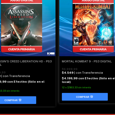
SIN'S CREED LIBERATION HD - PS3
MORTAL KOMBAT 9 - PS3 DIGITAL
AL
$6.999,99
9,99
$4.549
| con Transferencia
9
| con Transferencia
$4.199,99
con
Efectivo (Sólo en e
9,99
con
Efectivo (Sólo en el
local)
12
x
$583,33
sin interés
83,33
sin interés