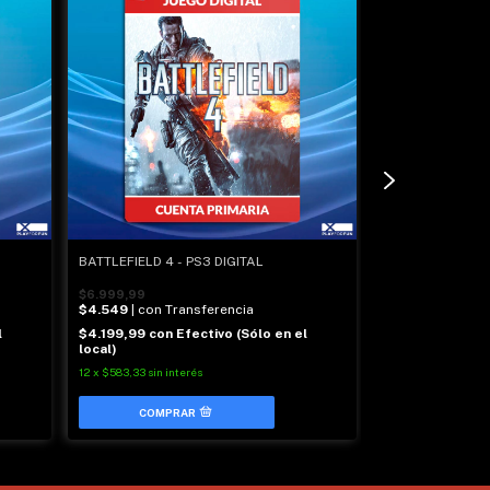
BATTLEFIELD 4 - PS3 DIGITAL
CALL OF DUTY BL
DIGITAL
$6.999,99
$4.549
| con Transferencia
$7.999,99
l
$4.199,99
con
Efectivo (Sólo en el
$5.199
| con Tra
local)
$4.799,99
con
E
12
x
$583,33
sin interés
local)
12
x
$666,67
sin inte