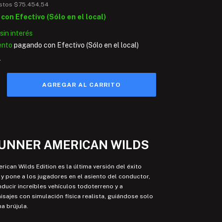
estos
$75.454,54
9
con
Efectivo (Sólo en el local)
sin interés
ento
pagando con Efectivo (Sólo en el local)
s
UNNER AMERICAN WILDS
ican Wilds Edition es la última versión del éxito
y pone a los jugadores en el asiento del conductor,
ducir increíbles vehículos todoterreno y a
isajes con simulación física realista, guiándose solo
a brújula.