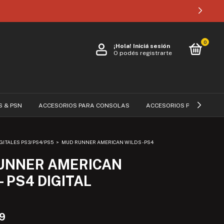
0
¡Hola!
Iniciá sesión
O podés registrarte
S & PSN
ACCESORIOS PARA CONSOLAS
ACCESORIOS PARA CELUL
GITALES PS3/PS4/PS5
>
MUD RUNNER AMERICAN WILDS - PS4
UNNER AMERICAN
- PS4 DIGITAL
99