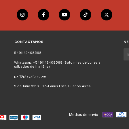
CONTACTÁNOS
NE
5491142408568
Whatsapp: +5491142408568 (Solo mjes de Lunes a
sábados de 11 a 19hs)
pxf@playxfun.com
9 de Julio 1250 L.17 - Lanús Este, Buenos AIres
Medios de envío