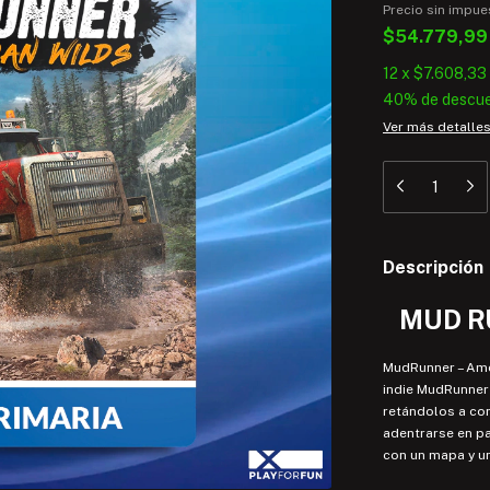
Precio sin impu
$54.779,9
12
x
$7.608,33
40% de descu
Ver más detalle
Descripción
MUD R
MudRunner – Amer
indie MudRunner 
retándolos a con
adentrarse en pa
con un mapa y un