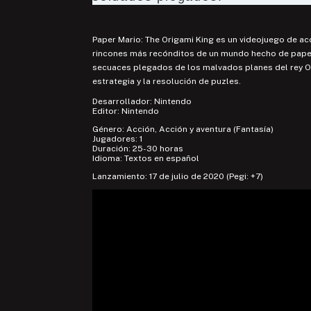
Paper Mario: The Origami King es un videojuego de ac
rincones más recónditos de un mundo hecho de papel 
secuaces plegados de los malvados planes del rey Ol
estrategia y la resolución de puzles.
Desarrollador:
Nintendo
Editor:
Nintendo
Género:
Acción
,
Acción y aventura
(
Fantasía
)
Jugadores: 1
Duración: 25-30 horas
Idioma: Textos en español
Lanzamiento: 17 de julio de 2020
(Pegi: +7)