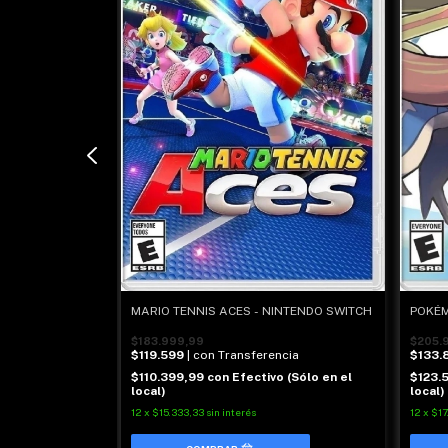
MARIO TENNIS ACES - NINTENDO SWITCH
POKÉM
TROPICAL
TCH
$183.999,99
$205.
$119.599
| con Transferencia
$133.
ncia
$110.399,99
con
Efectivo (Sólo en el
$123.
o (Sólo en el
local)
local)
12
x
$15.333,33
sin interés
12
x
$17