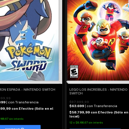
ON ESPADA - NINTENDO SWITCH
LEGO LOS INCREÍBLES - NINTENDO
SWITCH
999,99
899
| con Transferencia
$97.999,99
$63.699
| con Transferencia
599,99
con
Efectivo (Sólo en el
$58.799,99
con
Efectivo (Sólo en 
local)
.166,67
sin interés
12
x
$8.166,67
sin interés