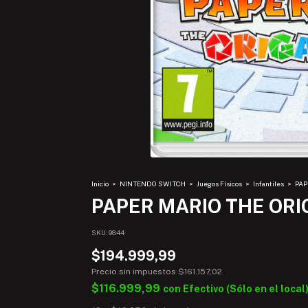
Inicio
>
NINTENDO SWITCH
>
Juegos Físicos
>
Infantiles
>
PAP
PAPER MARIO THE ORI
SKU:
9844
$194.999,99
Precio sin impuestos
$161.157,02
$116.999,99
con
Efectivo (Sólo en el local