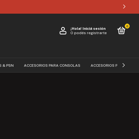
0
¡Hola!
Iniciá sesión
O podés registrarte
S & PSN
ACCESORIOS PARA CONSOLAS
ACCESORIOS PARA CELUL