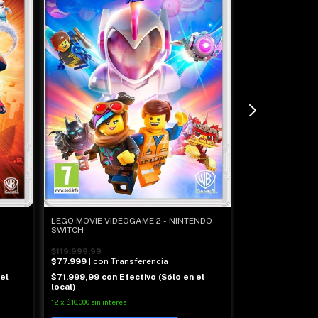
LEGO MOVIE VIDEOGAME 2 - NINTENDO
SUPER MARIO MA
SWITCH
SWITCH
$119.999,99
$178.999,99
$77.999
| con Transferencia
$116.349
| con 
$71.999,99
con
Efectivo (Sólo en el
el
$107.399,99
co
local)
local)
12
x
$10.000
sin interés
12
x
$14.916,67
sin i