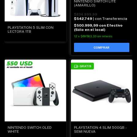
NINTENDO SWITCH LITE
(AMARILLO)
$834.999,99
$542.749
| con Transferencia
$500.999,99
con
Efectivo
PLAYSTATION 5 SLIM CON
(Sólo en el local)
LECTORA 1TB
12
x
$69.583,33
sin interés
GRATIS
NINTENDO SWITCH OLED
PLAYSTATION 4 SLIM 500GB -
WHITE
SEMI NUEVA