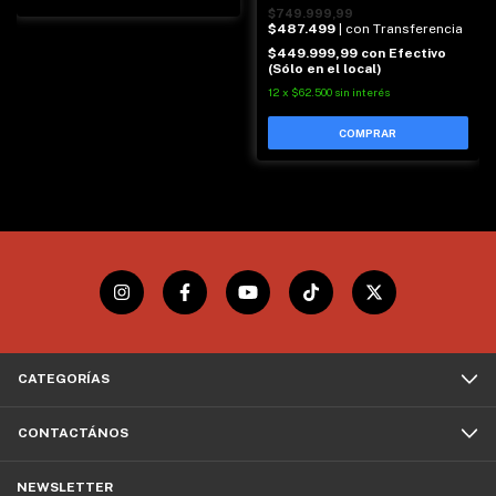
$749.999,99
$487.499
| con Transferencia
$449.999,99
con
Efectivo
(Sólo en el local)
12
x
$62.500
sin interés
CATEGORÍAS
CONTACTÁNOS
NEWSLETTER