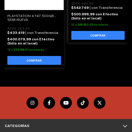
$834.999,99
$542.749
| con Transferencia
$500.999,99
con
Efectivo
PLAYSTATION 4 FAT 500GB -
(Sólo en el local)
SEMI NUEVA
12
x
$69.583,33
sin interés
$666.799,99
$433.419
| con Transferencia
$400.079,99
con
Efectivo
(Sólo en el local)
12
x
$55.566,67
sin interés
CATEGORÍAS