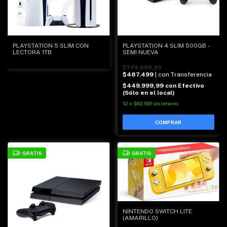
PLAYSTATION 5 SLIM CON
PLAYSTATION 4 SLIM 500GB -
LECTORA 1TB
SEMI NUEVA
$749.999,99
$487.499
| con Transferencia
$449.999,99
con
Efectivo
(Sólo en el local)
12
x
$62.500
sin interés
GRATIS
GRATIS
NINTENDO SWITCH LITE
(AMARILLO)