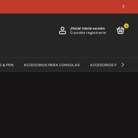
0
¡Hola!
Iniciá sesión
O podés registrarte
S & PSN
ACCESORIOS PARA CONSOLAS
ACCESORIOS PARA CELUL