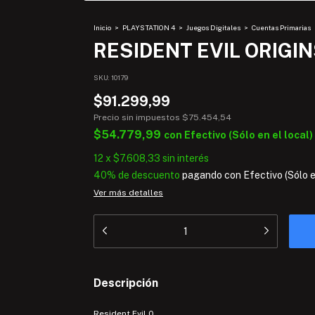
Inicio
>
PLAYSTATION 4
>
Juegos Digitales
>
Cuentas Primarias
RESIDENT EVIL ORIGINS
SKU:
10179
$91.299,99
Precio sin impuestos
$75.454,54
$54.779,99
con
Efectivo (Sólo en el local)
12
x
$7.608,33
sin interés
40% de descuento
pagando con Efectivo (Sólo en
Ver más detalles
Descripción
Resident Evil 0