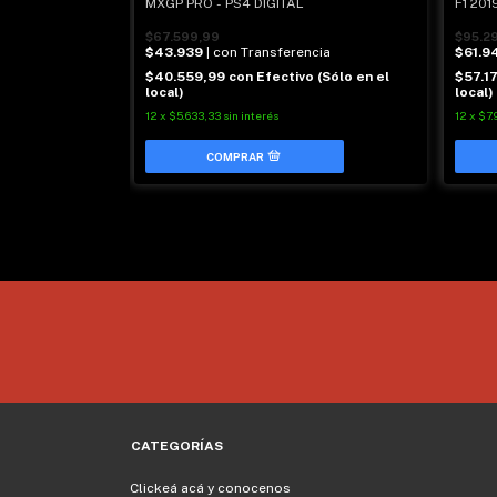
 - PS4 DIGITAL
MXGP PRO - PS4 DIGITAL
F1 201
$67.599,99
$95.2
$43.939
| con Transferencia
$61.9
$40.559,99
con
Efectivo (Sólo en el
$57.1
local)
local)
ncia
12
x
$5.633,33
sin interés
12
x
$7.
 (Sólo en el
CATEGORÍAS
Clickeá acá y conocenos