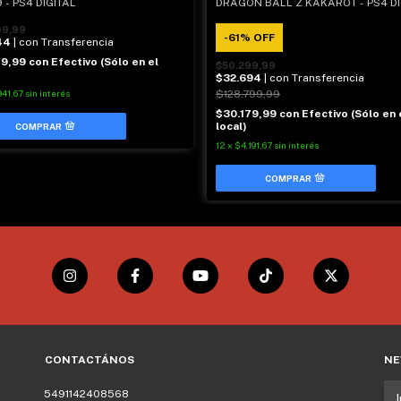
DRAGON BALL Z KAKAROT - PS4 DI
9 - PS4 DIGITAL
99,99
-
61
%
OFF
44
| con Transferencia
79,99
con
Efectivo (Sólo en el
$50.299,99
$32.694
| con Transferencia
$128.799,99
941,67
sin interés
$30.179,99
con
Efectivo (Sólo en 
local)
12
x
$4.191,67
sin interés
CONTACTÁNOS
NE
5491142408568