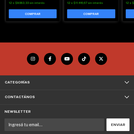
12
x
$11.416,67
sin interés
12
x
$
12
x
$9.083,33
sin interés
CATEGORÍAS
CONTACTÁNOS
NEWSLETTER