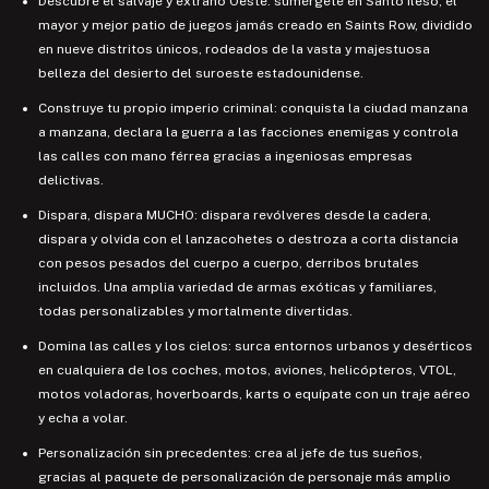
Descubre el salvaje y extraño Oeste: sumérgete en Santo Ileso, el
mayor y mejor patio de juegos jamás creado en Saints Row, dividido
en nueve distritos únicos, rodeados de la vasta y majestuosa
belleza del desierto del suroeste estadounidense.
Construye tu propio imperio criminal: conquista la ciudad manzana
a manzana, declara la guerra a las facciones enemigas y controla
las calles con mano férrea gracias a ingeniosas empresas
delictivas.
Dispara, dispara MUCHO: dispara revólveres desde la cadera,
dispara y olvida con el lanzacohetes o destroza a corta distancia
con pesos pesados del cuerpo a cuerpo, derribos brutales
incluidos. Una amplia variedad de armas exóticas y familiares,
todas personalizables y mortalmente divertidas.
Domina las calles y los cielos: surca entornos urbanos y desérticos
en cualquiera de los coches, motos, aviones, helicópteros, VTOL,
motos voladoras, hoverboards, karts o equípate con un traje aéreo
y echa a volar.
Personalización sin precedentes: crea al jefe de tus sueños,
gracias al paquete de personalización de personaje más amplio