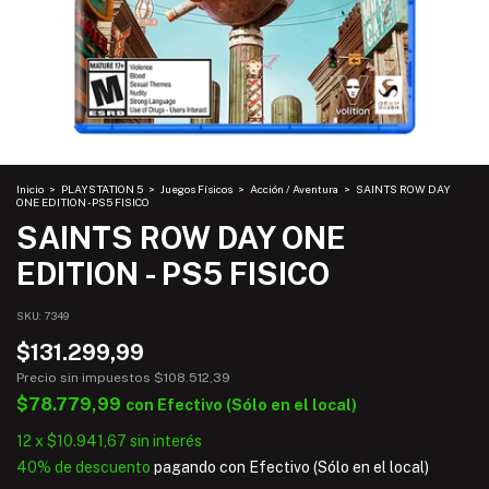
Inicio
>
PLAYSTATION 5
>
Juegos Físicos
>
Acción / Aventura
>
SAINTS ROW DAY
ONE EDITION - PS5 FISICO
SAINTS ROW DAY ONE
EDITION - PS5 FISICO
SKU:
7349
$131.299,99
Precio sin impuestos
$108.512,39
$78.779,99
con
Efectivo (Sólo en el local)
12
x
$10.941,67
sin interés
40% de descuento
pagando con Efectivo (Sólo en el local)