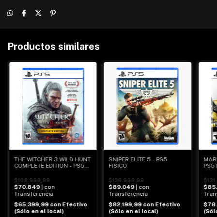
Productos similares
SNIPER ELITE 5 - PS5
MAR
THE WITCHER 3 WILD HUNT
FISICO
PS5 
COMPLETE EDITION - PS5
FISICO
$136.999,99
$131
$108.999,99
$89.049
| con
$85
$70.849
| con
Transferencia
Tran
Transferencia
$82.199,99
con
Efectivo
$78
$65.399,99
con
Efectivo
(Sólo en el local)
(Sól
(Sólo en el local)