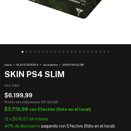
Inicio
>
PLAYSTATION 4
>
Accesorios
>
SKIN PS4 SLIM
SKIN PS4 SLIM
SKU:
10405
$6.199,99
Precio sin impuestos
$5.123,96
$3.719,99
con
Efectivo (Sólo en el local)
12
x
$516,67
sin interés
40% de descuento
pagando con Efectivo (Sólo en el local)