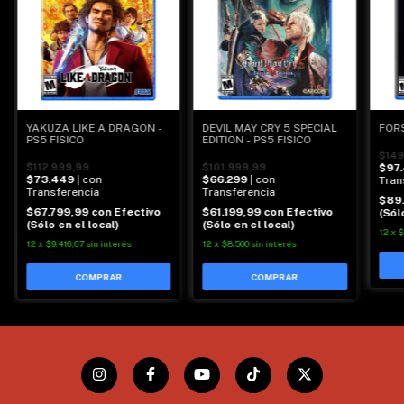
YAKUZA LIKE A DRAGON -
DEVIL MAY CRY 5 SPECIAL
FORS
PS5 FISICO
EDITION - PS5 FISICO
$149
$112.999,99
$101.999,99
$97
$73.449
| con
$66.299
| con
Tran
Transferencia
Transferencia
$89
$67.799,99
con
Efectivo
$61.199,99
con
Efectivo
(Sól
(Sólo en el local)
(Sólo en el local)
12
x
$
12
x
$9.416,67
sin interés
12
x
$8.500
sin interés