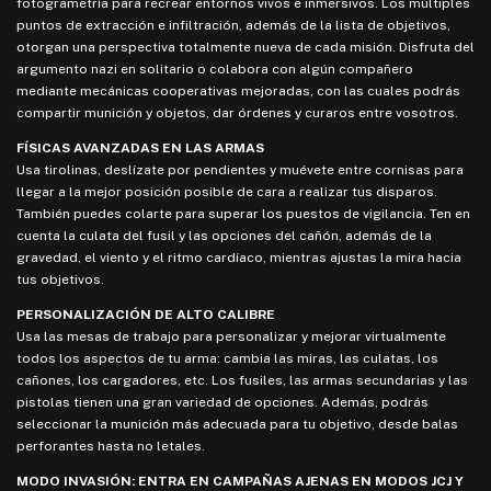
fotogrametría para recrear entornos vivos e inmersivos. Los múltiples
puntos de extracción e infiltración, además de la lista de objetivos,
otorgan una perspectiva totalmente nueva de cada misión. Disfruta del
argumento nazi en solitario o colabora con algún compañero
mediante mecánicas cooperativas mejoradas, con las cuales podrás
compartir munición y objetos, dar órdenes y curaros entre vosotros.
FÍSICAS AVANZADAS EN LAS ARMAS
Usa tirolinas, deslízate por pendientes y muévete entre cornisas para
llegar a la mejor posición posible de cara a realizar tus disparos.
También puedes colarte para superar los puestos de vigilancia. Ten en
cuenta la culata del fusil y las opciones del cañón, además de la
gravedad, el viento y el ritmo cardíaco, mientras ajustas la mira hacia
tus objetivos.
PERSONALIZACIÓN DE ALTO CALIBRE
Usa las mesas de trabajo para personalizar y mejorar virtualmente
todos los aspectos de tu arma: cambia las miras, las culatas, los
cañones, los cargadores, etc. Los fusiles, las armas secundarias y las
pistolas tienen una gran variedad de opciones. Además, podrás
seleccionar la munición más adecuada para tu objetivo, desde balas
perforantes hasta no letales.
MODO INVASIÓN: ENTRA EN CAMPAÑAS AJENAS EN MODOS JCJ Y