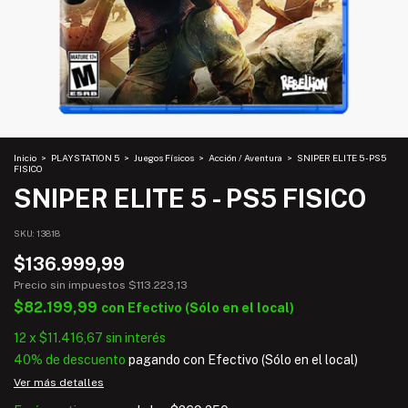
Inicio
>
PLAYSTATION 5
>
Juegos Físicos
>
Acción / Aventura
>
SNIPER ELITE 5 - PS5
FISICO
SNIPER ELITE 5 - PS5 FISICO
SKU:
13818
$136.999,99
Precio sin impuestos
$113.223,13
$82.199,99
con
Efectivo (Sólo en el local)
12
x
$11.416,67
sin interés
40% de descuento
pagando con Efectivo (Sólo en el local)
Ver más detalles