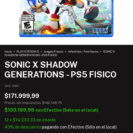
Inicio
>
PLAYSTATION 5
>
Juegos Físicos
>
Infantiles / Familiares
>
SONIC X
SHADOW GENERATIONS - PS5 FISICO
SONIC X SHADOW
GENERATIONS - PS5 FISICO
SKU:
15167
$171.999,99
Precio sin impuestos
$142.148,75
$103.199,99
con
Efectivo (Sólo en el local)
12
x
$14.333,33
sin interés
40% de descuento
pagando con Efectivo (Sólo en el local)