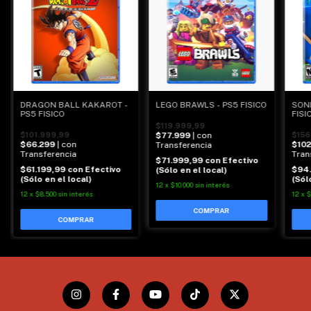
DRAGON BALL KAKAROT -
LEGO BRAWLS - PS5 FISICO
SONI
PS5 FISICO
FISI
$119.999,99
$101.999,99
$77.999
| con
$156
$66.299
| con
$10
Transferencia
Transferencia
Tran
$71.999,99
con
Efectivo
$61.199,99
con
Efectivo
$94
(Sólo en el local)
(Sólo en el local)
(Sól
12
x
$10.000
sin interés
12
x
$8.500
sin interés
12
x
$