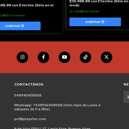
$35.999,99
con
Efectivo (Sólo en 
599,99
con
Efectivo (Sólo en el
local)
12
x
$5.000
sin interés
.166,67
sin interés
CONTACTÁNOS
NE
5491142408568
Whatsapp: +5491142408568 (Solo mjes de Lunes a
sábados de 11 a 19hs)
pxf@playxfun.com
9 de Julio 1250 L.17 - Lanús Este, Buenos AIres