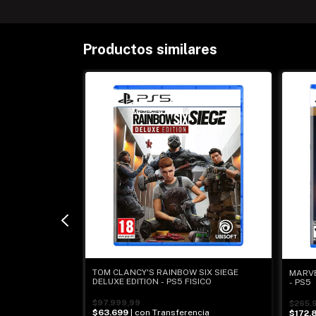
Productos similares
TOM CLANCY'S RAINBOW SIX SIEGE
MARVE
DELUXE EDITION - PS5 FISICO
- PS5
ncia
$97.999,99
$265.
$63.699
| con Transferencia
$172.