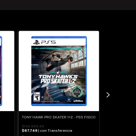
TONY HAWK PRO SKATER 1+2 - PS5 FISICO
MORTAL KOMBAT 
FISICO
$134.999,99
$87.749
| con Transferencia
$121.999,99