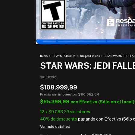
Inicio
>
PLAYSTATION 5
>
Juegos Físicos
>
STAR WARS: JEDI FA
STAR WARS: JEDI FALL
SKU:
12286
$108.999,99
Precio sin impuestos
$90.082,64
$65.399,99
con
Efectivo (Sólo en el local)
12
x
$9.083,33
sin interés
40% de descuento
pagando con Efectivo (Sólo en
Ver más detalles