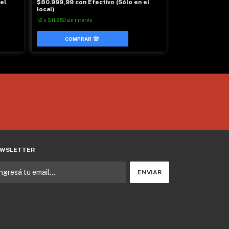
el
$80.999,99
con
Efectivo (Sólo en el
$79.299
| con T
local)
$73.199,99
con
12
x
$11.250
sin interés
local)
12
x
$10.166,67
sin in
WSLETTER