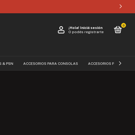
0
¡Hola!
Iniciá sesión
O podés registrarte
S & PSN
ACCESORIOS PARA CONSOLAS
ACCESORIOS PARA CELUL