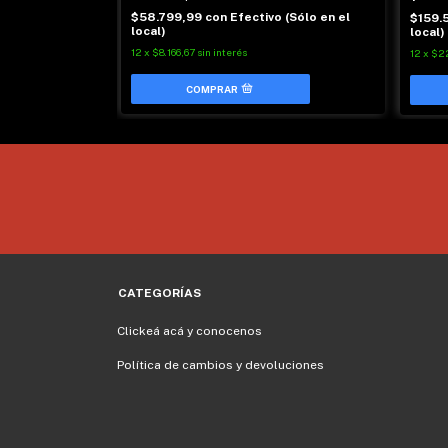
 (Sólo en el
$58.799,99
con
Efectivo (Sólo en el
$159.
local)
local)
12
x
$8.166,67
sin interés
12
x
$22
CATEGORÍAS
Clickeá acá y conocenos
Política de cambios y devoluciones