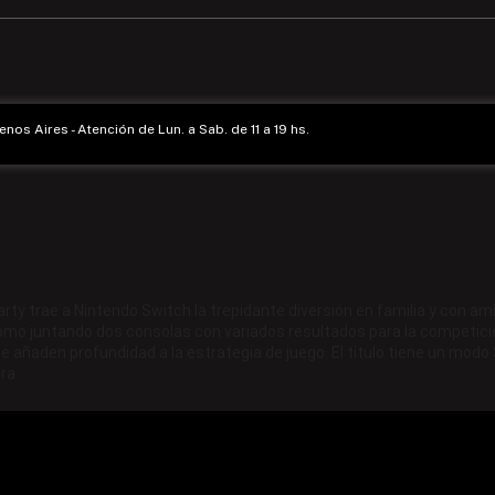
enos Aires - Atención de Lun. a Sab. de 11 a 19 hs.
Party trae a Nintendo Switch la trepidante diversión en familia y con a
omo juntando dos consolas con variados resultados para la competició
 añaden profundidad a la estrategia de juego. El título tiene un modo 
ra.