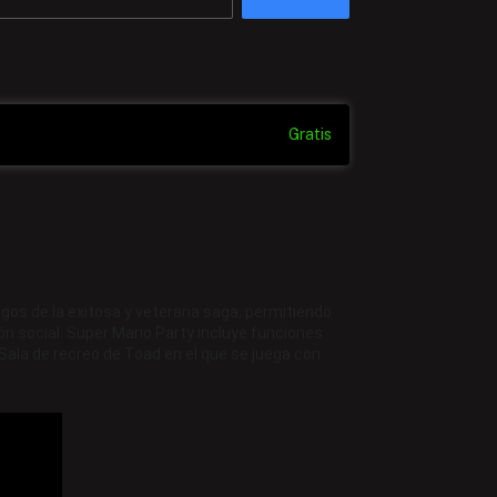
Gratis
migos de la exitosa y veterana saga, permitiendo
n social. Super Mario Party incluye funciones
Sala de recreo de Toad en el que se juega con