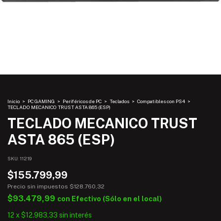
Inicio
>
PC GAMING
>
Periféricos de PC
>
Teclados
>
Compatibles con PS4
>
TECLADO MECANICO TRUST ASTA 865 (ESP)
TECLADO MECANICO TRUST
ASTA 865 (ESP)
SKU:
11219
$155.799,99
Precio sin impuestos
$128.760,32
$93.479,99
con
Efectivo (Sólo en el local)
12
x
$12.983,33
sin interés