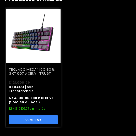
TECLADO MECANICO 60%
GXT 867 ACIRA - TRUST
$121.999,99
$79.299
| con
Transferencia
$73.199,99
con
Efectivo
(Sólo en el local)
12
x
$10.166,67
sin interés