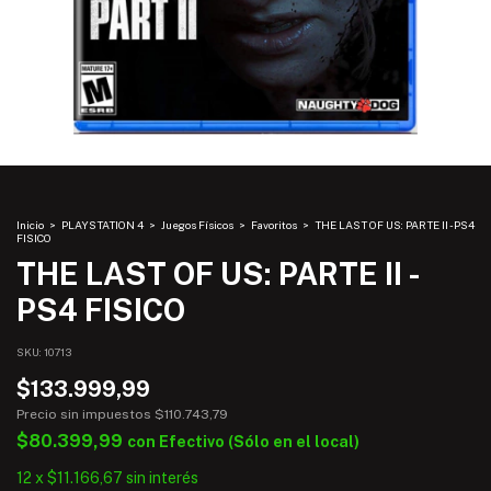
Inicio
>
PLAYSTATION 4
>
Juegos Físicos
>
Favoritos
>
THE LAST OF US: PARTE II - PS4
FISICO
THE LAST OF US: PARTE II -
PS4 FISICO
SKU:
10713
$133.999,99
Precio sin impuestos
$110.743,79
$80.399,99
con
Efectivo (Sólo en el local)
12
x
$11.166,67
sin interés