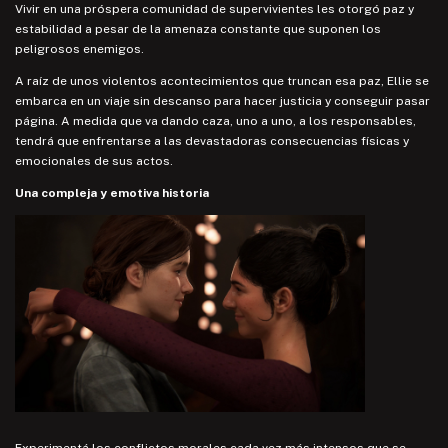
Vivir en una próspera comunidad de supervivientes les otorgó paz y
estabilidad a pesar de la amenaza constante que suponen los
Una experiencia de juego llena de tensión, acción y supervivencia
peligrosos enemigos.
desesperada
A raíz de unos violentos acontecimientos que truncan esa paz, Ellie se
Los nuevos y mejorados sistemas de juego marcarán la diferencia
embarca en un viaje sin descanso para hacer justicia y conseguir pasar
entre la vida y la muerte en el viaje de Ellie por un mundo hostil.
página. A medida que va dando caza, uno a uno, a los responsables,
Sentí su desdesperada lucha por la supervivencia a través de
tendrá que enfrentarse a las devastadoras consecuencias físicas y
mecánicas mejoradas, como intensos combates cuerpo a cuerpo,
emocionales de sus actos.
movimientos fluidos y tácticas de sigilo dinámicas.
Una compleja y emotiva historia