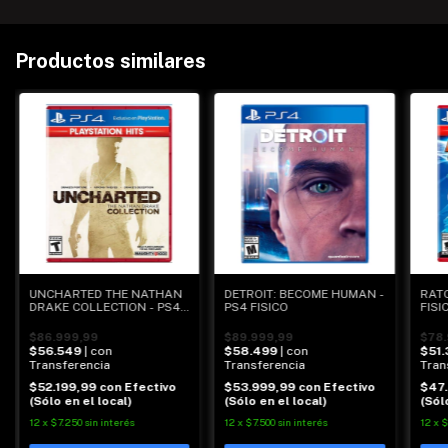
Productos similares
UNCHARTED THE NATHAN
RATC
DETROIT: BECOME HUMAN -
DRAKE COLLECTION - PS4
FISI
PS4 FISICO
FISICO
$86.999,99
$78.
$89.999,99
$56.549
| con
$51
$58.499
| con
Transferencia
Tran
Transferencia
$52.199,99
con
Efectivo
$47
$53.999,99
con
Efectivo
(Sólo en el local)
(Sól
(Sólo en el local)
12
x
$7.250
sin interés
12
x
$
12
x
$7.500
sin interés