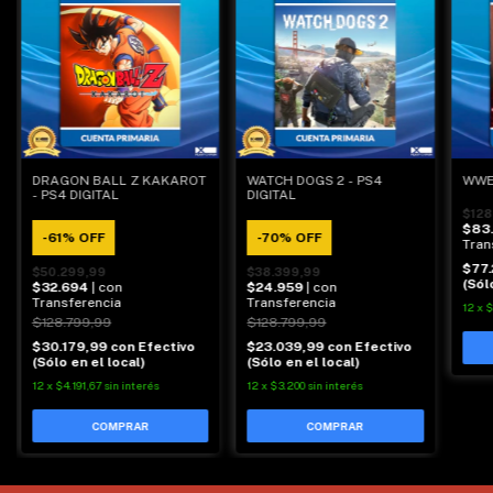
WWE 
DRAGON BALL Z KAKAROT
WATCH DOGS 2 - PS4
- PS4 DIGITAL
DIGITAL
$128
$83.
-
61
%
OFF
-
70
%
OFF
Tran
$77
$50.299,99
$38.399,99
(Sól
$32.694
| con
$24.959
| con
Transferencia
Transferencia
12
x
$
$128.799,99
$128.799,99
$30.179,99
con
Efectivo
$23.039,99
con
Efectivo
(Sólo en el local)
(Sólo en el local)
12
x
$4.191,67
sin interés
12
x
$3.200
sin interés