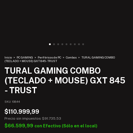
Inicio
>
PC GAMING
>
Periféricos de PC
>
Combos
>
TURAL GAMING COMBO
(TECLADO + MOUSE) GXT 845 - TRUST
TURAL GAMING COMBO
(TECLADO + MOUSE) GXT 845
- TRUST
SKU:
10844
$110.999,99
Precio sin impuestos
$91.735,53
$66.599,99
con
Efectivo (Sólo en el local)