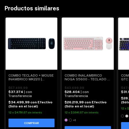
Productos similares
COMBO TECLADO + MOUSE
COMBO INALAMBRICO
COM
INAMBRICO MK220 |
NOGA S5600 - TECLADO +
GTC 
LOGITECH
MOUSE
$57.499,99
$43.699,99
$47.
$37.374
| con
$28.404
| con
$31.
Transferencia
Transferencia
$28
$34.499,99
con
Efectivo
$26.219,99
con
Efectivo
(Sól
(Sólo en el local)
(Sólo en el local)
12
x
$
12
x
$4.791,67
sin interés
12
x
$3.641,67
sin interés
+1